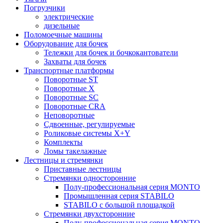
Погрузчики
электрические
дизельные
Поломоечные машины
Оборудование для бочек
Тележки для бочек и бочкокантователи
Захваты для бочек
Транспортные платформы
Поворотные ST
Поворотные X
Поворотные SC
Поворотные CRA
Неповоротные
Сдвоенные, регулируемые
Роликовые системы X+Y
Комплекты
Ломы такелажные
Лестницы и стремянки
Приставные лестницы
Стремянки односторонние
Полу-профессиональная серия MONTO
Промышленная серия STABILO
STABILO с большой площадкой
Стремянки двухсторонние
Полу-профессиональная серия MONTO