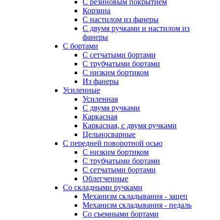
С резиновым покрытием
Корзина
С настилом из фанеры
С двумя ручками и настилом из
фанеры
С бортами
С сетчатыми бортами
С трубчатыми бортами
С низким бортиком
Из фанеры
Усиленные
Усиленная
С двумя ручками
Каркасная
Каркасная, с двумя ручками
Цельносварные
С передней поворотной осью
С низким бортиком
С трубчатыми бортами
С сетчатыми бортами
Облегченные
Со складными ручками
Механизм складывания - зацеп
Механизм складывания - педаль
Cо съемными бортами