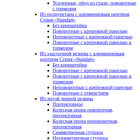
Усиленные, обод из стали, поворотные
с тормозом
Из полиуретана с алюминиевым центром
Серия «Standart»
Без кронштейна
Поворотные с крепежной панелью
Неповоротные с крепежной панелью
Поворотные с крепежной панелью и
тормозом
Из эластичной резины с алюминиевым
центром Серия «Standart»
Без кронштейна
Поворотные с крепежной панелью
Поворотные с крепежной панелью и
тормозом
Неповоротные с крепежной панелью
Поворотные с отверстием
Из литой черной резины
Протекторное
Колесная опора поворотная,
протекторная
Колесная опора неповоротная,
протекторная
Симметричная ступица
Несимметричная ступица