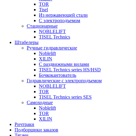
TOR
Tisel
Из нержавеющей стали
С электроподъемом
Стационарные
NOBLELIFT
TISEL Technics
Штабелеры
Ручные гидравлические
Noblelift
XILIN
С раздвижными вилами
TISEL Technics series HS/HSD
Бочкокантователь
Гидравлические с электроподъемом
NOBLELIFT
TOR
TISEL Technics series SES
Самоходные
Noblelift
TOR
XILIN
Ричтраки
Подборщики заказов
Тягачи