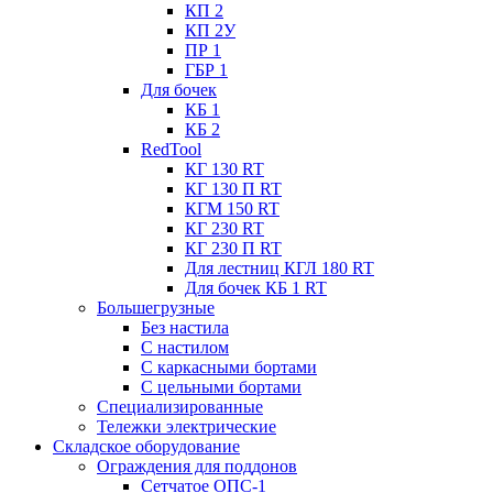
КП 2
КП 2У
ПР 1
ГБР 1
Для бочек
КБ 1
КБ 2
RedTool
КГ 130 RT
КГ 130 П RT
КГМ 150 RT
КГ 230 RT
КГ 230 П RT
Для лестниц КГЛ 180 RT
Для бочек КБ 1 RT
Большегрузные
Без настила
С настилом
С каркасными бортами
С цельными бортами
Специализированные
Тележки электрические
Складское оборудование
Ограждения для поддонов
Сетчатое ОПС-1