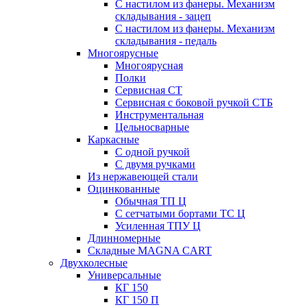
С настилом из фанеры. Механизм
складывания - зацеп
С настилом из фанеры. Механизм
складывания - педаль
Многоярусные
Многоярусная
Полки
Сервисная СТ
Сервисная с боковой ручкой СТБ
Инструментальная
Цельносварные
Каркасные
С одной ручкой
С двумя ручками
Из нержавеющей стали
Оцинкованные
Обычная ТП Ц
С сетчатыми бортами ТС Ц
Усиленная ТПУ Ц
Длинномерные
Складные MAGNA CART
Двухколесные
Универсальные
КГ 150
КГ 150 П