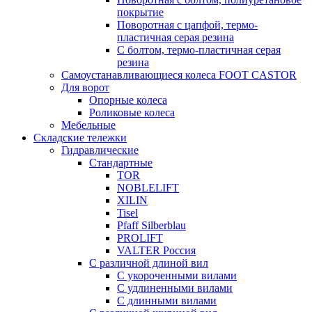
покрытие
Поворотная с цапфой, термо-
пластичная серая резина
С болтом, термо-пластичная серая
резина
Самоустанавливающиеся колеса FOOT CASTOR
Для ворот
Опорные колеса
Роликовые колеса
Мебельные
Складские тележки
Гидравлические
Стандартные
TOR
NOBLELIFT
XILIN
Tisel
Pfaff Silberblau
PROLIFT
VALTER Россия
С различной длиной вил
С укороченными вилами
С удлиненными вилами
С длинными вилами