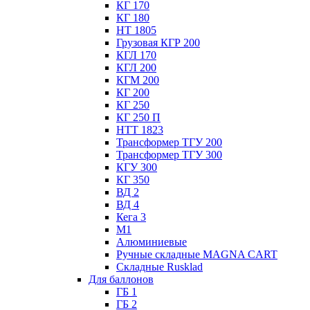
КГ 170
КГ 180
НТ 1805
Грузовая КГР 200
КГЛ 170
КГЛ 200
КГМ 200
КГ 200
КГ 250
КГ 250 П
НТТ 1823
Трансформер ТГУ 200
Трансформер ТГУ 300
КГУ 300
КГ 350
ВД 2
ВД 4
Кега 3
М1
Алюминиевые
Ручные складные MAGNA CART
Складные Rusklad
Для баллонов
ГБ 1
ГБ 2