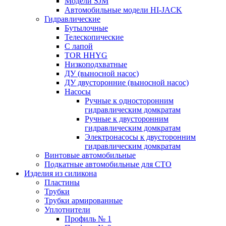
Модели SJM
Автомобильные модели HI-JACK
Гидравлические
Бутылочные
Телескопические
С лапой
TOR HHYG
Низкоподхватные
ДУ (выносной насос)
ДУ двусторонние (выносной насос)
Насосы
Ручные к односторонним
гидравлическим домкратам
Ручные к двусторонним
гидравлическим домкратам
Электронасосы к двусторонним
гидравлическим домкратам
Винтовые автомобильные
Подкатные автомобильные для СТО
Изделия из силикона
Пластины
Трубки
Трубки армированные
Уплотнители
Профиль № 1