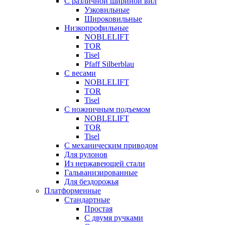
С различной шириной вил
Узковильные
Широковильные
Низкопрофильные
NOBLELIFT
TOR
Tisel
Pfaff Silberblau
С весами
NOBLELIFT
TOR
Tisel
С ножничным подъемом
NOBLELIFT
TOR
Tisel
С механическим приводом
Для рулонов
Из нержавеющей стали
Гальванизированные
Для бездорожья
Платформенные
Стандартные
Простая
С двумя ручками