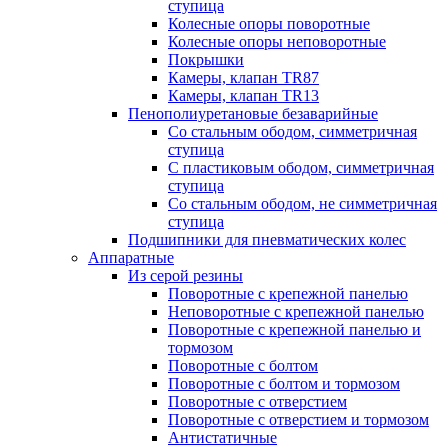
ступица
Колесные опоры поворотные
Колесные опоры неповоротные
Покрышки
Камеры, клапан TR87
Камеры, клапан TR13
Пенополиуретановые безаварийные
Со стальным ободом, симметричная
ступица
С пластиковым ободом, симметричная
ступица
Со стальным ободом, не симметричная
ступица
Подшипники для пневматических колес
Аппаратные
Из серой резины
Поворотные с крепежной панелью
Неповоротные с крепежной панелью
Поворотные с крепежной панелью и
тормозом
Поворотные с болтом
Поворотные с болтом и тормозом
Поворотные с отверстием
Поворотные с отверстием и тормозом
Антистатичные