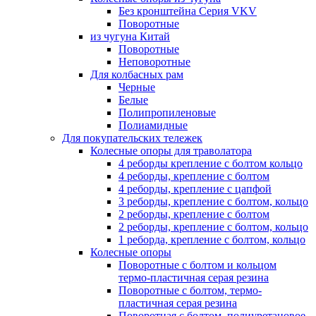
Без кронштейна Серия VKV
Поворотные
из чугуна Китай
Поворотные
Неповоротные
Для колбасных рам
Черные
Белые
Полипропиленовые
Полиамидные
Для покупательских тележек
Колесные опоры для траволатора
4 реборды крепление с болтом кольцо
4 реборды, крепление с болтом
4 реборды, крепление с цапфой
3 реборды, крепление с болтом, кольцо
2 реборды, крепление с болтом
2 реборды, крепление с болтом, кольцо
1 реборда, крепление с болтом, кольцо
Колесные опоры
Поворотные с болтом и кольцом
термо-пластичная серая резина
Поворотные с болтом, термо-
пластичная серая резина
Поворотная с болтом, полиуретановое