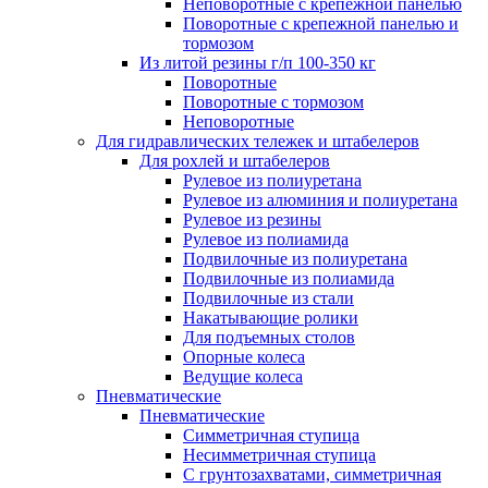
Неповоротные с крепежной панелью
Поворотные с крепежной панелью и
тормозом
Из литой резины г/п 100-350 кг
Поворотные
Поворотные с тормозом
Неповоротные
Для гидравлических тележек и штабелеров
Для рохлей и штабелеров
Рулевое из полиуретана
Рулевое из алюминия и полиуретана
Рулевое из резины
Рулевое из полиамида
Подвилочные из полиуретана
Подвилочные из полиамида
Подвилочные из стали
Накатывающие ролики
Для подъемных столов
Опорные колеса
Ведущие колеса
Пневматические
Пневматические
Симметричная ступица
Несимметричная ступица
С грунтозахватами, симметричная