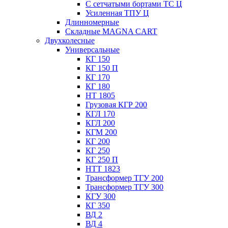
С сетчатыми бортами ТС Ц
Усиленная ТПУ Ц
Длинномерные
Складные MAGNA CART
Двухколесные
Универсальные
КГ 150
КГ 150 П
КГ 170
КГ 180
НТ 1805
Грузовая КГР 200
КГЛ 170
КГЛ 200
КГМ 200
КГ 200
КГ 250
КГ 250 П
НТТ 1823
Трансформер ТГУ 200
Трансформер ТГУ 300
КГУ 300
КГ 350
ВД 2
ВД 4