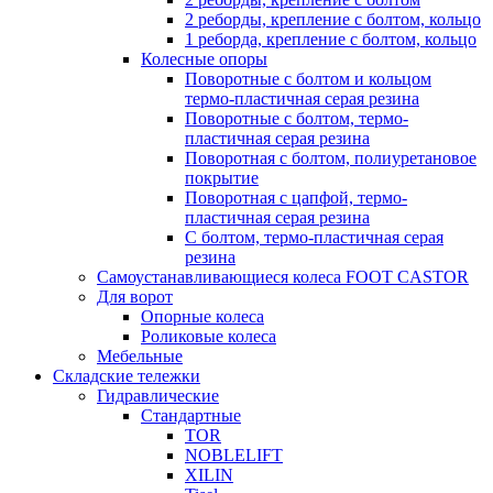
2 реборды, крепление с болтом, кольцо
1 реборда, крепление с болтом, кольцо
Колесные опоры
Поворотные с болтом и кольцом
термо-пластичная серая резина
Поворотные с болтом, термо-
пластичная серая резина
Поворотная с болтом, полиуретановое
покрытие
Поворотная с цапфой, термо-
пластичная серая резина
С болтом, термо-пластичная серая
резина
Самоустанавливающиеся колеса FOOT CASTOR
Для ворот
Опорные колеса
Роликовые колеса
Мебельные
Складские тележки
Гидравлические
Стандартные
TOR
NOBLELIFT
XILIN