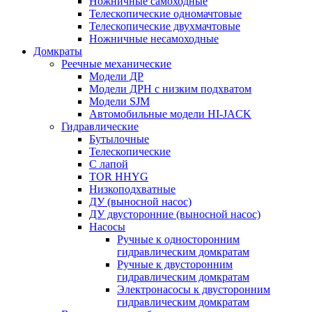
Ножничные самоходные
Телескопические одномачтовые
Телескопические двухмачтовые
Ножничные несамоходные
Домкраты
Реечные механические
Модели ДР
Модели ДРН с низким подхватом
Модели SJM
Автомобильные модели HI-JACK
Гидравлические
Бутылочные
Телескопические
С лапой
TOR HHYG
Низкоподхватные
ДУ (выносной насос)
ДУ двусторонние (выносной насос)
Насосы
Ручные к односторонним
гидравлическим домкратам
Ручные к двусторонним
гидравлическим домкратам
Электронасосы к двусторонним
гидравлическим домкратам