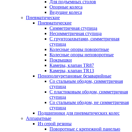
Для подъемных столов
Опорные колеса
Ведущие колеса
Пневматические
Пневматические
Симметричная ступица
Несимметричная ступица
С грунтозахватами, симметричная
ступица
Колесные опоры поворотные
Колесные опоры неповоротные
Покрышки
Камеры, клапан TR87
Камеры, клапан TR13
Пенополиуретановые безаварийные
Со стальным ободом, симметричная
ступица
С пластиковым ободом, симметричная
ступица
Со стальным ободом, не симметричная
ступица
Подшипники для пневматических колес
Аппаратные
Из серой резины
Поворотные с крепежной панелью