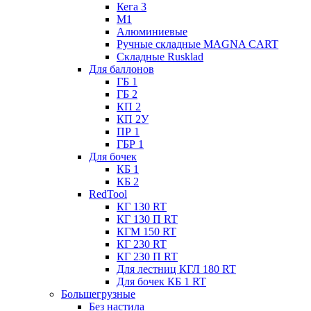
Кега 3
М1
Алюминиевые
Ручные складные MAGNA CART
Складные Rusklad
Для баллонов
ГБ 1
ГБ 2
КП 2
КП 2У
ПР 1
ГБР 1
Для бочек
КБ 1
КБ 2
RedTool
КГ 130 RT
КГ 130 П RT
КГМ 150 RT
КГ 230 RT
КГ 230 П RT
Для лестниц КГЛ 180 RT
Для бочек КБ 1 RT
Большегрузные
Без настила