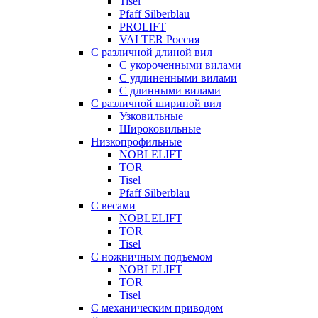
Tisel
Pfaff Silberblau
PROLIFT
VALTER Россия
С различной длиной вил
С укороченными вилами
С удлиненными вилами
С длинными вилами
С различной шириной вил
Узковильные
Широковильные
Низкопрофильные
NOBLELIFT
TOR
Tisel
Pfaff Silberblau
С весами
NOBLELIFT
TOR
Tisel
С ножничным подъемом
NOBLELIFT
TOR
Tisel
С механическим приводом