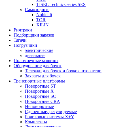
TISEL Technics series SES
Самоходные
Noblelift
TOR
XILIN
Ричтраки
Подборщики заказов
Тягачи
Погрузчики
электрические
дизельные
Поломоечные машины
Оборудование для бочек
Тележки для бочек и бочкокантователи
Захваты для бочек
Транспортные платформы
Поворотные ST
Поворотные X
Поворотные SC
Поворотные CRA
Неповоротные
Сдвоенные, регулируемые
Роликовые системы X+Y
Комплекты
Ломы такелажные