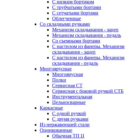
С низким бортиком
С трубчатыми бортами
С сетчатыми бортами
Облегченные
Со складными ручками
Механизм складывания - зацеп
Механизм складывания - педаль
Cо съемными бортами
С настилом из фанеры. Механизм
складывания - зацеп
С настилом из фанеры. Механизм
складывания - педаль
Многоярусные
Многоярусная
Полки
Сервисная СТ
Сервисная с боковой ручкой СТБ
Инструментальная
Цельносварные
Каркасные
С одной ручкой
С двумя ручками
Из нержавеющей стали
Оцинкованные
Обычная ТП Ц