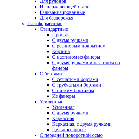
Для рулонов
Из нержавеющей стали
Гальванизированные
Для бездорожья
Платформенные
Стандартные
Простая
С двумя ручками
С резиновым покрытием
Корзина
С настилом из фанеры
С двумя ручками и настилом из
фанеры
С бортами
С сетчатыми бортами
С трубчатыми бортами
С низким бортиком
Из фанеры
Усиленные
Усиленная
С двумя ручками
Каркасная
Каркасная, с двумя ручками
Цельносварные
С передней поворотной осью