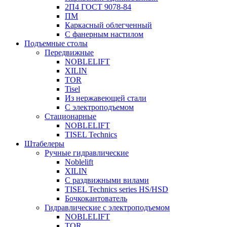
2П4 ГОСТ 9078-84
ПМ
Каркасный облегченный
С фанерным настилом
Подъемные столы
Передвижные
NOBLELIFT
XILIN
TOR
Tisel
Из нержавеющей стали
С электроподъемом
Стационарные
NOBLELIFT
TISEL Technics
Штабелеры
Ручные гидравлические
Noblelift
XILIN
С раздвижными вилами
TISEL Technics series HS/HSD
Бочкокантователь
Гидравлические с электроподъемом
NOBLELIFT
TOR