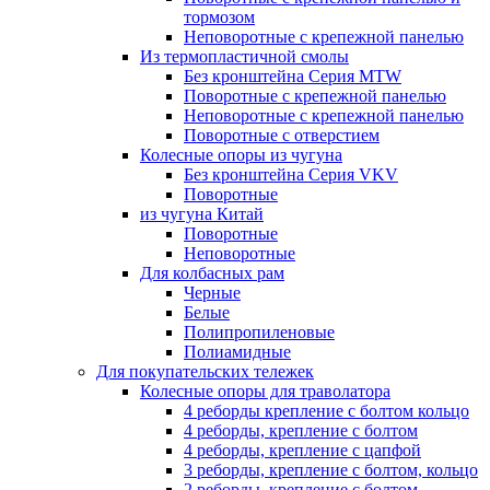
тормозом
Неповоротные с крепежной панелью
Из термопластичной смолы
Без кронштейна Серия MTW
Поворотные с крепежной панелью
Неповоротные с крепежной панелью
Поворотные с отверстием
Колесные опоры из чугуна
Без кронштейна Серия VKV
Поворотные
из чугуна Китай
Поворотные
Неповоротные
Для колбасных рам
Черные
Белые
Полипропиленовые
Полиамидные
Для покупательских тележек
Колесные опоры для траволатора
4 реборды крепление с болтом кольцо
4 реборды, крепление с болтом
4 реборды, крепление с цапфой
3 реборды, крепление с болтом, кольцо
2 реборды, крепление с болтом