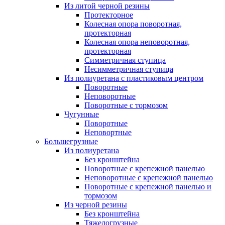
Из литой черной резины
Протекторное
Колесная опора поворотная,
протекторная
Колесная опора неповоротная,
протекторная
Симметричная ступица
Несимметричная ступица
Из полиуретана с пластиковым центром
Поворотные
Неповоротные
Поворотные с тормозом
Чугунные
Поворотные
Неповортные
Большегрузные
Из полиуретана
Без кронштейна
Поворотные с крепежной панелью
Неповоротные с крепежной панелью
Поворотные с крепежной панелью и
тормозом
Из черной резины
Без кронштейна
Тяжелогрузные