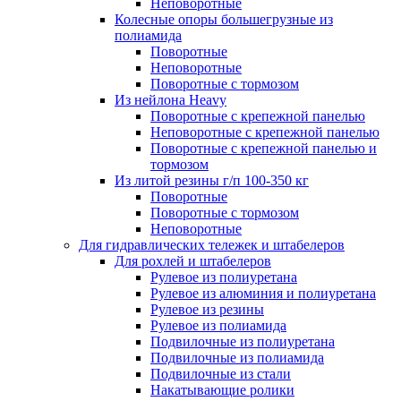
Неповоротные
Колесные опоры большегрузные из
полиамида
Поворотные
Неповоротные
Поворотные с тормозом
Из нейлона Heavy
Поворотные с крепежной панелью
Неповоротные с крепежной панелью
Поворотные с крепежной панелью и
тормозом
Из литой резины г/п 100-350 кг
Поворотные
Поворотные с тормозом
Неповоротные
Для гидравлических тележек и штабелеров
Для рохлей и штабелеров
Рулевое из полиуретана
Рулевое из алюминия и полиуретана
Рулевое из резины
Рулевое из полиамида
Подвилочные из полиуретана
Подвилочные из полиамида
Подвилочные из стали
Накатывающие ролики