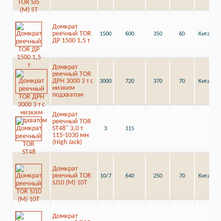
Домкрат
реечный TOR
1500
600
350
60
Китай
ДР 1500 1,5 т
Домкрат
реечный TOR
ДРН 3000 3 т с
3000
720
370
70
Китай
низким
подхватом
Домкрат
реечный TOR
ST48" 3,0 т
3
115
115-1030 мм
(High Jack)
Домкрат
реечный TOR
10/7
640
250
70
Китай
SJ10 (M) 10Т
Домкрат