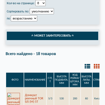
Кол-во на странице:
Сортировать по:
по
МОЖЕТ ЗАИНТЕРЕСОВАТЬ
Всего найдено - 18 товаров
ХОД
ВЫСОТА
ВЫСОТА
Г/П,
РЕЙКИ/
ФОТО
НАИМЕНОВАНИЕ
ПОДХВАТА,
ЛАПЫ,
СТРАНА
Т
ШТОКА,
ММ
ММ
ММ
Домкрат
реечный TOR
5/3
530
200
60
Китай
SJ5 (M) 5Т