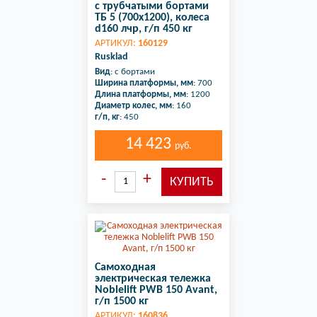
с трубчатыми бортами
ТБ 5 (700х1200), колеса
d160 лчр, г/п 450 кг
АРТИКУЛ:
160129
Rusklad
Вид
: с бортами
Ширина платформы, мм
: 700
Длина платформы, мм
: 1200
Диаметр колес, мм
: 160
г/п, кг
: 450
14 423
руб.
Самоходная
электрическая тележка
Noblelift PWB 150 Avant,
г/п 1500 кг
АРТИКУЛ:
160836