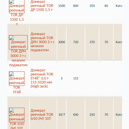
Домкрат
реечный TOR
1500
600
350
60
Китай
ДР 1500 1,5 т
Домкрат
реечный TOR
ДРН 3000 3 т с
3000
720
370
70
Китай
низким
подхватом
Домкрат
реечный TOR
ST48" 3,0 т
3
115
115-1030 мм
(High Jack)
Домкрат
реечный TOR
10/7
640
250
70
Китай
SJ10 (M) 10Т