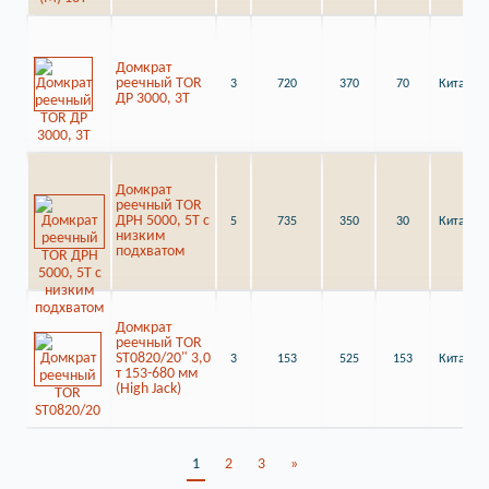
Домкрат
реечный TOR
3
720
370
70
Китай
ДР 3000, 3Т
Домкрат
реечный TOR
ДРН 5000, 5Т с
5
735
350
30
Китай
низким
подхватом
Домкрат
реечный TOR
ST0820/20" 3,0
3
153
525
153
Китай
т 153-680 мм
(High Jack)
1
2
3
»