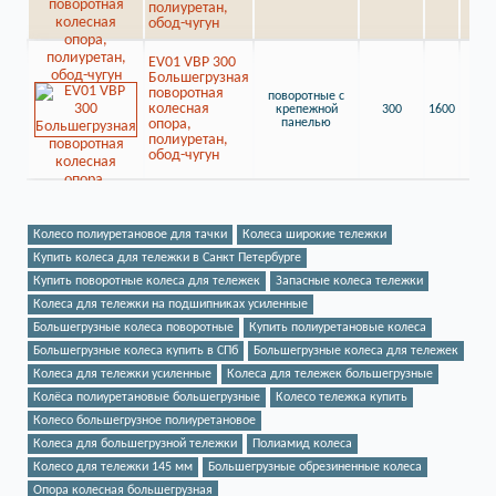
полиуретан,
обод-чугун
EV01 VBP 300
Большегрузная
поворотная
поворотные с
колесная
крепежной
300
1600
опора,
панелью
полиуретан,
обод-чугун
Колесо полиуретановое для тачки
Колеса широкие тележки
Купить колеса для тележки в Санкт Петербурге
Купить поворотные колеса для тележек
Запасные колеса тележки
Колеса для тележки на подшипниках усиленные
Большегрузные колеса поворотные
Купить полиуретановые колеса
Большегрузные колеса купить в СПб
Большегрузные колеса для тележек
Колеса для тележки усиленные
Колеса для тележек большегрузные
Колёса полиуретановые большегрузные
Колесо тележка купить
Колесо большегрузное полиуретановое
Колеса для большегрузной тележки
Полиамид колеса
Колесо для тележки 145 мм
Большегрузные обрезиненные колеса
Опора колесная большегрузная