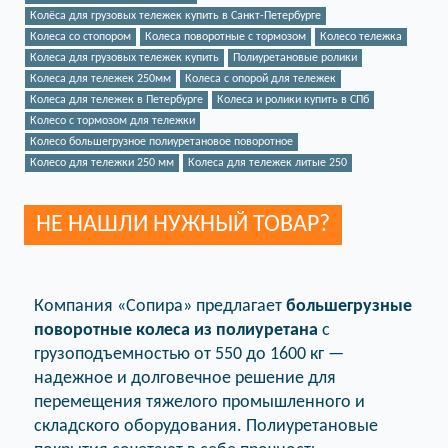
Колёса для грузовых тележек купить в Санкт-Петербурге
Колеса со стопором
Колеса поворотные с тормозом
Колесо тележка
Колеса для грузовых тележек купить
Полиуретановые ролики
Колеса для тележек 250мм
Колеса с опорой для тележек
Колеса для тележек в Петербурге
Колеса и ролики купить в СПб
Колесо с тормозом для тележки
Колесо большегрузное полиуретановое поворотное
Колесо для тележки 250 мм
Колеса для тележек литые 250
НЕ НАШЛИ НУЖНЫЙ ТОВАР?
Компания «Сопира» предлагает
большегрузные
поворотные колеса из полиуретана
с
грузоподъемностью от 550 до 1600 кг —
надежное и долговечное решение для
перемещения тяжелого промышленного и
складского оборудования. Полиуретановые