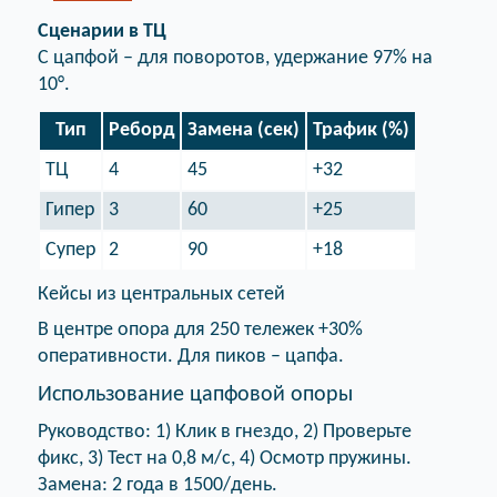
Сценарии в ТЦ
С цапфой – для поворотов, удержание 97% на
10°.
Тип
Реборд
Замена (сек)
Трафик (%)
ТЦ
4
45
+32
Гипер
3
60
+25
Супер
2
90
+18
Кейсы из центральных сетей
В центре опора для 250 тележек +30%
оперативности. Для пиков – цапфа.
Использование цапфовой опоры
Руководство: 1) Клик в гнездо, 2) Проверьте
фикс, 3) Тест на 0,8 м/с, 4) Осмотр пружины.
Замена: 2 года в 1500/день.