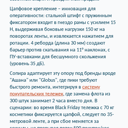
Цапфовое крепление – инновация для
оперативности: стальной штифт с пружинным
фиксатором входит в гнездо рамы с усилием 15
Н, выдерживая боковые нагрузки 150 кг на
поворотах ленты, и извлекается нажатием для
ротации. 4 реборда (длина 30 мм) создают
барьер против скатывания на 11° наклонах, с
ПУ-вставками для бесшумного скольжения
(уровень 35 дБ).
Сопира адаптирует эту опору под бренды вроде
"Ашана" или "Globus", где пики требуют
быстрого ремонта, интегрируя в
систему
покупательских тележек
, где замена флота из
300 штук занимает 2 часа вместо дня. В
сценарии: во время Black Friday тележка с 70 кг
косметики фиксируется цапфой, следует по 35-
метровой ленте, а при сбое меняется за