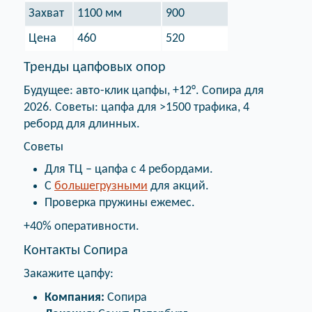
Захват
1100 мм
900
Цена
460
520
Тренды цапфовых опор
Будущее: авто-клик цапфы, +12°. Сопира для
2026. Советы: цапфа для >1500 трафика, 4
реборд для длинных.
Советы
Для ТЦ – цапфа с 4 ребордами.
С
большегрузными
для акций.
Проверка пружины ежемес.
+40% оперативности.
Контакты Сопира
Закажите цапфу:
Компания:
Сопира