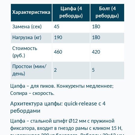
Цапфа (4
Болт (4
Характеристика
реборды)
реборды)
Замена (сек)
45
180
Нагрузка (кг)
190
180
Стоимость
460
420
(руб.)
Простои (мин/
2
5
день)
Цапфа – для пиков. Конкуренты медленнее;
Сопира – скорость.
Архитектура цапфы: quick-release с 4
ребордами
Цапфа – стальной штифт Ø12 мм с пружиной
фиксатора, входит в гнездо рамы с кликом 15 Н,