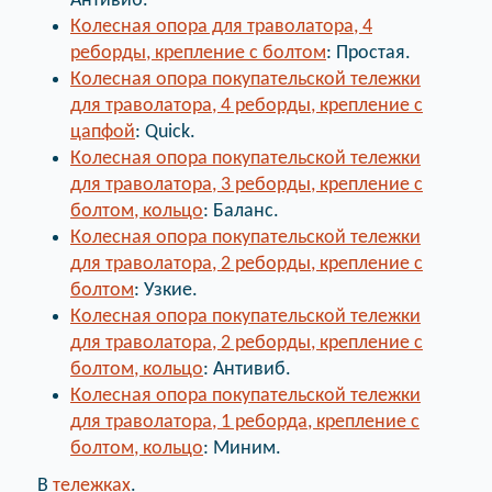
Антивиб.
Колесная опора для траволатора, 4
реборды, крепление с болтом
: Простая.
Колесная опора покупательской тележки
для траволатора, 4 реборды, крепление с
цапфой
: Quick.
Колесная опора покупательской тележки
для траволатора, 3 реборды, крепление с
болтом, кольцо
: Баланс.
Колесная опора покупательской тележки
для траволатора, 2 реборды, крепление с
болтом
: Узкие.
Колесная опора покупательской тележки
для траволатора, 2 реборды, крепление с
болтом, кольцо
: Антивиб.
Колесная опора покупательской тележки
для траволатора, 1 реборда, крепление с
болтом, кольцо
: Миним.
В
тележках
.