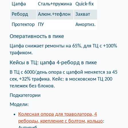
Цапфа
Сталь+пружина
Quick-fix
Реборд
Алюм.+тефлон
Захват
Протектор
ПУ
Амортиз.
Оперативность в пике
Цапфа снижает ремонты на 65%, для ТЦ с +100%
трафиком.
Кейсы в ТЦ: цапфа 4-реборд в пике
В ТЦ с 6000/день опора с цапфой меняется за 45
сек, +32% трафика. Кейс: в московском ТЦ 200
тележек без блоков.
Подкатегории
Модели:
Колесная опора для траволатора, 4
реборды, крепление с болтом, кольцо
: