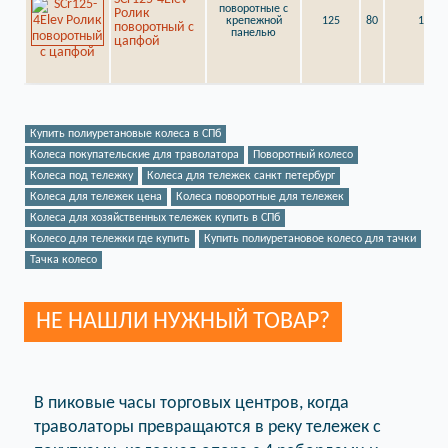
поворотные с
Ролик
крепежной
125
80
154,5
поворотный с
панелью
цапфой
Купить полиуретановые колеса в СПб
Колеса покупательские для траволатора
Поворотный колесо
Колеса под тележку
Колеса для тележек санкт петербург
Колеса для тележек цена
Колеса поворотные для тележек
Колеса для хозяйственных тележек купить в СПб
Колесо для тележки где купить
Купить полиуретановое колесо для тачки
Тачка колесо
НЕ НАШЛИ НУЖНЫЙ ТОВАР?
В пиковые часы торговых центров, когда
траволаторы превращаются в реку тележек с