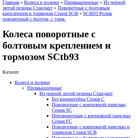
Главная
»
Колеса и ролики
»
Промышленные
»
Из черной
литой резины Стандарт
»
Поворотные с болтовым
креплением и тормозом Серия SCtb
»
SCtb93 Ролик
поворотный с болтом, с торм.
Колеса поворотные с
болтовым креплением и
тормозом SCtb93
Каталог
Колеса и ролики
Промышленные
Из черной литой резины Стандарт
Без кронштейна Серия С
Поворотные с крепежной панелью
Серия SC
Неповоротные с крепежной панелью
Серия FC
Поворотные с крепежной панелью и
тормозом Серия SCB
Поворотные с болтовым креплением