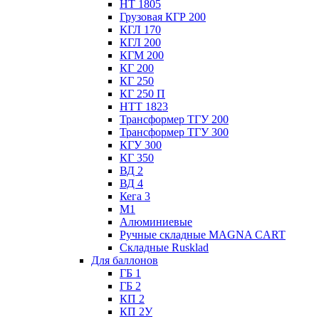
НТ 1805
Грузовая КГР 200
КГЛ 170
КГЛ 200
КГМ 200
КГ 200
КГ 250
КГ 250 П
НТТ 1823
Трансформер ТГУ 200
Трансформер ТГУ 300
КГУ 300
КГ 350
ВД 2
ВД 4
Кега 3
М1
Алюминиевые
Ручные складные MAGNA CART
Складные Rusklad
Для баллонов
ГБ 1
ГБ 2
КП 2
КП 2У