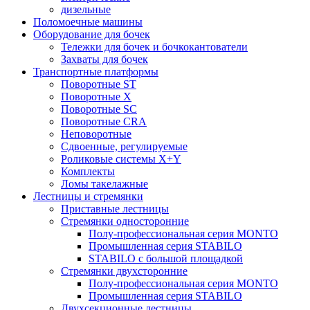
дизельные
Поломоечные машины
Оборудование для бочек
Тележки для бочек и бочкокантователи
Захваты для бочек
Транспортные платформы
Поворотные ST
Поворотные X
Поворотные SC
Поворотные CRA
Неповоротные
Сдвоенные, регулируемые
Роликовые системы X+Y
Комплекты
Ломы такелажные
Лестницы и стремянки
Приставные лестницы
Стремянки односторонние
Полу-профессиональная серия MONTO
Промышленная серия STABILO
STABILO с большой площадкой
Стремянки двухсторонние
Полу-профессиональная серия MONTO
Промышленная серия STABILO
Двухсекционные лестницы