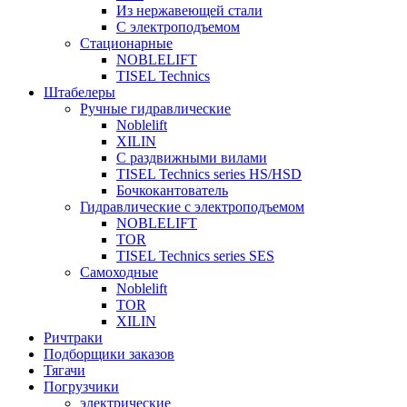
Из нержавеющей стали
С электроподъемом
Стационарные
NOBLELIFT
TISEL Technics
Штабелеры
Ручные гидравлические
Noblelift
XILIN
С раздвижными вилами
TISEL Technics series HS/HSD
Бочкокантователь
Гидравлические с электроподъемом
NOBLELIFT
TOR
TISEL Technics series SES
Самоходные
Noblelift
TOR
XILIN
Ричтраки
Подборщики заказов
Тягачи
Погрузчики
электрические