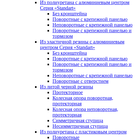
Из полиуретана с алюминиевым центром
Серия «Standart»
Без кронштейна
Поворотные с крепежной панелью
Неповоротные с крепежной панелью
Поворотные с крепежной панелью и
тормозом
Из эластичной резины с алюминиевым
центром Серия «Standart»
Без кронштейна
Поворотные с крепежной панелью
Поворотные с крепежной панелью и
тормозом
Неповоротные с крепежной панелью
Поворотные с отверстием
Из литой черной резины
Протекторное
Колесная опора поворотная,
протекторная
Колесная опора неповоротная,
протекторная
Симметричная ступица
Несимметричная ступица
Из полиуретана с пластиковым центром
Поворотные