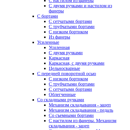
С настилом из фанеры
С двумя ручками и настилом из
фанеры
С бортами
С сетчатыми бортами
С трубчатыми бортами
С низким бортиком
Из фанеры
Усиленные
Усиленная
С двумя ручками
Каркасная
Каркасная, с двумя ручками
Цельносварные
С передней поворотной осью
С низким бортиком
С трубчатыми бортами
С сетчатыми бортами
Облегченные
Со складными ручками
Механизм складывания - зацеп
Механизм складывания - педаль
Cо съемными бортами
С настилом из фанеры. Механизм
складывания - зацеп