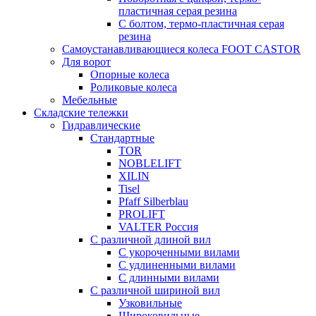
пластичная серая резина
С болтом, термо-пластичная серая
резина
Самоустанавливающиеся колеса FOOT CASTOR
Для ворот
Опорные колеса
Роликовые колеса
Мебельные
Складские тележки
Гидравлические
Стандартные
TOR
NOBLELIFT
XILIN
Tisel
Pfaff Silberblau
PROLIFT
VALTER Россия
С различной длиной вил
С укороченными вилами
С удлиненными вилами
С длинными вилами
С различной шириной вил
Узковильные
Широковильные