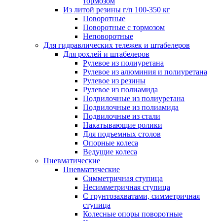
тормозом
Из литой резины г/п 100-350 кг
Поворотные
Поворотные с тормозом
Неповоротные
Для гидравлических тележек и штабелеров
Для рохлей и штабелеров
Рулевое из полиуретана
Рулевое из алюминия и полиуретана
Рулевое из резины
Рулевое из полиамида
Подвилочные из полиуретана
Подвилочные из полиамида
Подвилочные из стали
Накатывающие ролики
Для подъемных столов
Опорные колеса
Ведущие колеса
Пневматические
Пневматические
Симметричная ступица
Несимметричная ступица
С грунтозахватами, симметричная
ступица
Колесные опоры поворотные