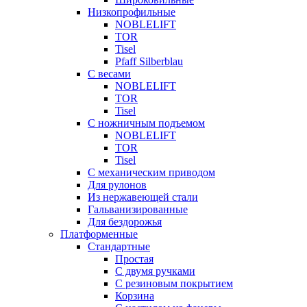
Низкопрофильные
NOBLELIFT
TOR
Tisel
Pfaff Silberblau
С весами
NOBLELIFT
TOR
Tisel
С ножничным подъемом
NOBLELIFT
TOR
Tisel
С механическим приводом
Для рулонов
Из нержавеющей стали
Гальванизированные
Для бездорожья
Платформенные
Стандартные
Простая
С двумя ручками
С резиновым покрытием
Корзина