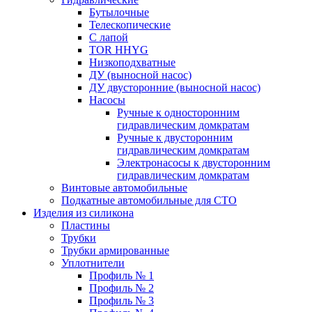
Бутылочные
Телескопические
С лапой
TOR HHYG
Низкоподхватные
ДУ (выносной насос)
ДУ двусторонние (выносной насос)
Насосы
Ручные к односторонним
гидравлическим домкратам
Ручные к двусторонним
гидравлическим домкратам
Электронасосы к двусторонним
гидравлическим домкратам
Винтовые автомобильные
Подкатные автомобильные для СТО
Изделия из силикона
Пластины
Трубки
Трубки армированные
Уплотнители
Профиль № 1
Профиль № 2
Профиль № 3