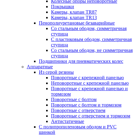
Колесные опоры неповоротные
Покрышки
Камеры, клапан TR87
Камеры, клапан TR13
Пенополиуретановые безаварийные
Со стальным ободом, симметричная
ступица
С пластиковым ободом, симметричная
ступица
Со стальным ободом, не симметричная
ступица
Подшипники для пневматических колес
Аппаратные
Из серой резины
Поворотные с крепежной панелью
Неповоротные с крепежной панелью
Поворотные с крепежной панелью и
тормозом
Поворотные с болтом
Поворотные с болтом и тормозом
Поворотные с отверстием
Поворотные с отверстием и тормозом
Антистатичные
С полипропиленовым ободом и PVC
шинкой