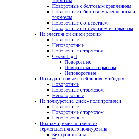
тормозом
Поворотные с болтовым креплением
Поворотные с болтовым креплением и
тормозом
Поворотные с отверстием
Поворотные с отверстием и тормозом
Из эластичной синей резины
Поворотные
Неповоротные
Поворотные с тормозом
Серия Light
Поворотные
Поворотные с тормозом
Неповоротные
Полиуретановые с нейлоновым ободом
Поворотные
Поворотные с тормозом
Неповоротные
Из полиуретана, диск - полипропилен
Поворотные
Поворотные с тормозом
Неповоротные
Полиамидные с шинкой из
термопластичного полиуретана
Без кронштейна