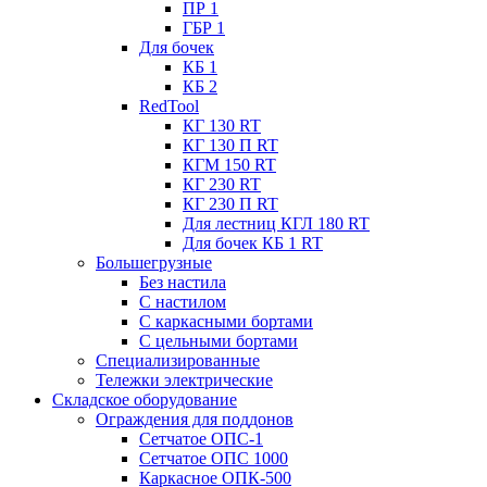
ПР 1
ГБР 1
Для бочек
КБ 1
КБ 2
RedTool
КГ 130 RT
КГ 130 П RT
КГМ 150 RT
КГ 230 RT
КГ 230 П RT
Для лестниц КГЛ 180 RT
Для бочек КБ 1 RT
Большегрузные
Без настила
С настилом
С каркасными бортами
С цельными бортами
Специализированные
Тележки электрические
Складское оборудование
Ограждения для поддонов
Сетчатое ОПС-1
Сетчатое ОПС 1000
Каркасное ОПК-500