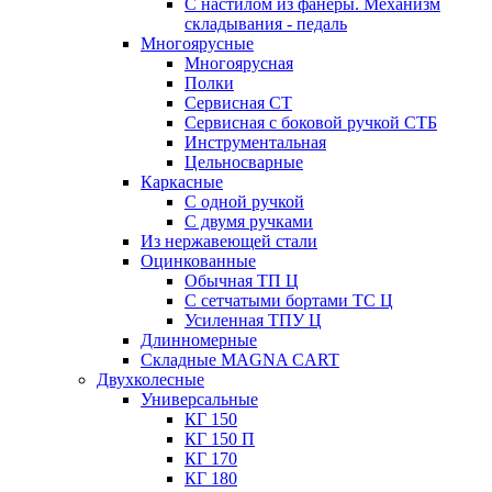
С настилом из фанеры. Механизм
складывания - педаль
Многоярусные
Многоярусная
Полки
Сервисная СТ
Сервисная с боковой ручкой СТБ
Инструментальная
Цельносварные
Каркасные
С одной ручкой
С двумя ручками
Из нержавеющей стали
Оцинкованные
Обычная ТП Ц
С сетчатыми бортами ТС Ц
Усиленная ТПУ Ц
Длинномерные
Складные MAGNA CART
Двухколесные
Универсальные
КГ 150
КГ 150 П
КГ 170
КГ 180