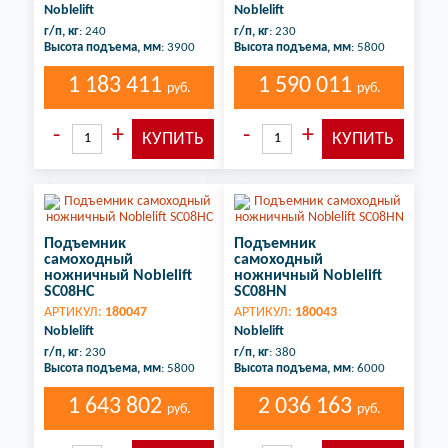
Noblelift
Noblelift
г/п, кг
: 240
г/п, кг
: 230
Высота подъема, мм
: 3900
Высота подъема, мм
: 5800
1 183 411
1 590 011
руб.
руб.
Подъемник
Подъемник
самоходный
самоходный
ножничный Noblelift
ножничный Noblelift
SC08HC
SC08HN
АРТИКУЛ:
180047
АРТИКУЛ:
180043
Noblelift
Noblelift
г/п, кг
: 230
г/п, кг
: 380
Высота подъема, мм
: 5800
Высота подъема, мм
: 6000
1 643 802
2 036 163
руб.
руб.