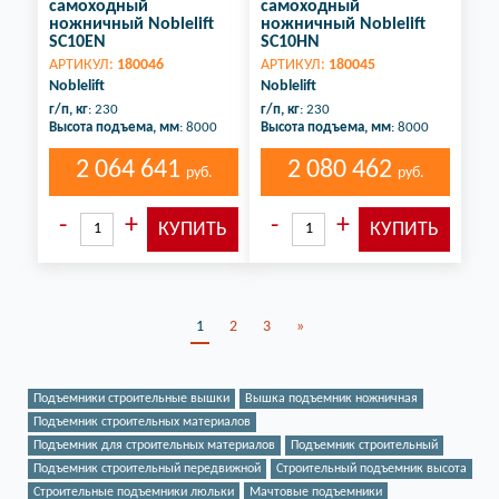
самоходный
самоходный
ножничный Noblelift
ножничный Noblelift
SC10EN
SC10HN
АРТИКУЛ:
180046
АРТИКУЛ:
180045
Noblelift
Noblelift
г/п, кг
: 230
г/п, кг
: 230
Высота подъема, мм
: 8000
Высота подъема, мм
: 8000
2 064 641
2 080 462
руб.
руб.
1
2
3
»
Подъемники строительные вышки
Вышка подъемник ножничная
Подъемник строительных материалов
Подъемник для строительных материалов
Подъемник строительный
Подъемник строительный передвижной
Строительный подъемник высота
Строительные подъемники люльки
Мачтовые подъемники