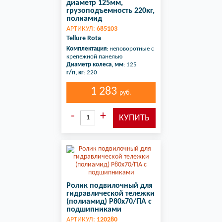
диаметр 125мм,
грузоподъемность 220кг,
полиамид
АРТИКУЛ:
685103
Tellure Rota
Комплектация
: неповоротные с
крепежной панелью
Диаметр колеса, мм
: 125
г/п, кг
: 220
1 283
руб.
Ролик подвилочный для
гидравлической тележки
(полиамид) P80х70/ПА с
подшипниками
АРТИКУЛ:
120280