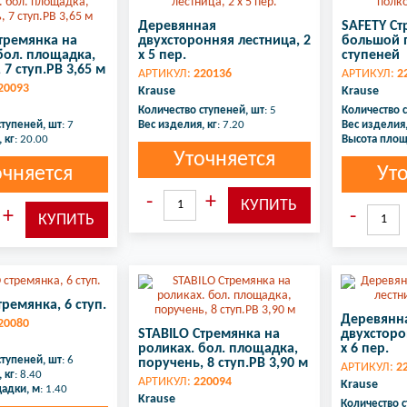
Деревянная
SAFETY Ст
тремянка на
двухсторонняя лестница, 2
большой п
бол. площадка,
х 5 пер.
ступеней
 7 ступ.РВ 3,65 м
АРТИКУЛ:
220136
АРТИКУЛ:
2
20093
Krause
Krause
Количество ступеней, шт
: 5
Количество 
ступеней, шт
: 7
Вес изделия, кг
: 7.20
Вес изделия,
 кг
: 20.00
Высота площ
Уточняется
очняется
Ут
тремянка, 6 ступ.
Деревянн
20080
STABILO Стремянка на
двухсторо
роликах. бол. площадка,
х 6 пер.
ступеней, шт
: 6
поручень, 8 ступ.РВ 3,90 м
АРТИКУЛ:
2
 кг
: 8.40
АРТИКУЛ:
220094
Krause
адки, м
: 1.40
Krause
Количество с