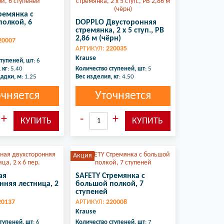
ремянка с
олкой, 6
DOPPLO Двусторонняя
стремянка, 2 х 5 ступ., РВ
2,86 м (чёрн)
20007
АРТИКУЛ:
220035
Krause
ступеней, шт
: 6
 кг
: 5.40
Количество ступеней, шт
: 5
адки, м
: 1.25
Вес изделия, кг
: 4.50
очняется
Уточняется
Акция
ая
SAFETY Стремянка с
нняя лестница, 2
большой полкой, 7
ступеней
20137
АРТИКУЛ:
220008
Krause
тупеней, шт
: 6
Количество ступеней, шт
: 7