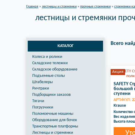
Главная
»
лестницы и стремянки
»
прочные стремянки
»
стремянки к
лестницы и стремянки проч
Всего най
КАТАЛОГ
Колеса и ролики
Складские тележки
Складское оборудование
Акция
Подъемные столы
Штабелеры
SAFETY Ст
Ричтраки
большой 
ступени
Подборщики заказов
АРТИКУЛ:
2
Тягачи
Krause
Погрузчики
Количество 
Поломоечные машины
Вес изделия,
Оборудование для бочек
Высота площ
Транспортные платформы
Ут
Лестницы и стремянки