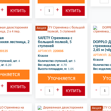
Акция
ая
SAFETY Стремянка с
нняя лестница, 2
большой полкой, 5
DOPPLO Д
ступеней
стремянка,
2,65 м (чё
20135
АРТИКУЛ:
220006
АРТИКУЛ:
2
Krause
Krause
ступеней, шт
: 4
Количество ступеней, шт
: 5
 кг
: 6.20
Вес изделия, кг
: 4.70
Количество 
Высота площадки, м
: 1.05
Вес изделия,
очняется
Уточняется
Ут
Акция