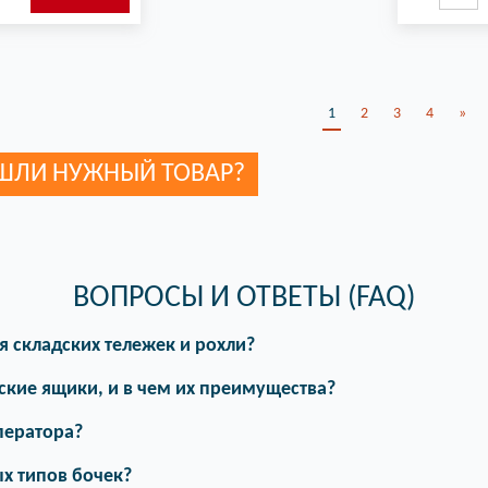
1
2
3
4
»
ШЛИ НУЖНЫЙ ТОВАР?
ВОПРОСЫ И ОТВЕТЫ (FAQ)
я складских тележек и рохли?
ские ящики, и в чем их преимущества?
ператора?
х типов бочек?