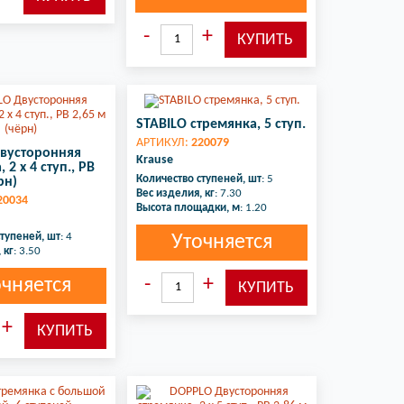
STABILO стремянка, 5 ступ.
АРТИКУЛ:
220079
вусторонняя
Krause
 2 х 4 ступ., РВ
Количество ступеней, шт
: 5
рн)
Вес изделия, кг
: 7.30
20034
Высота площадки, м
: 1.20
ступеней, шт
: 4
Уточняется
 кг
: 3.50
очняется