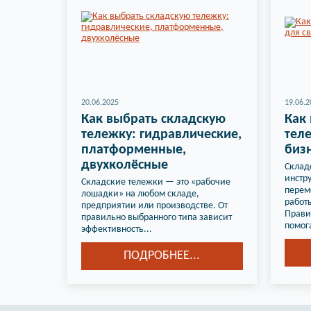
20.06.2025
19.06.2
Как выбрать складскую
Как
тележку: гидравлические,
теле
платформенные,
биз
двухколёсные
Склад
инстр
Складские тележки — это «рабочие
перем
лошадки» на любом складе,
работы
предприятии или производстве. От
Прави
правильно выбранного типа зависит
помога
эффективность...
ПОДРОБНЕЕ...