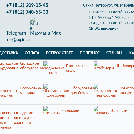
+7 (812) 209-05-45
Санкт-Петербург, ул. Мебельн
+7 (812) 740-65-33
ПН-ЧТ: с 9-00 до 18-00 ча
ПТ: с 9-00 до 17-00 часов
ОБЕД с 13-00 до 13-30 ча
СБ-ВС: выходной
Telegram
Мы в Max
info@sopira.ru
ДОСТАВКА
ОПЛАТА
ВОПРОС-ОТВЕТ
ПОЛЕЗНОЕ
ОТЗЫВЫ
КА
Складское
Подъемные
Штабелер
оборудование
столы
Поломоечные
Оборудование
Транспо
машины
для бочек
платфо
Стеллажи
Запчасти
Складские
ящики для
хранения