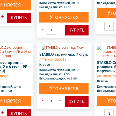
Количество ступеней, шт
: 8
Вес изделия,
очняется
Вес изделия, кг
: 21.00
Уто
Уточняется
STABILO стремянка, 7 ступ.
АРТИКУЛ:
220081
вусторонняя
STABILO С
Krause
 2 х 6 ступ., РВ
роликах. 
Количество ступеней, шт
: 7
рн)
поручень, 
Вес изделия, кг
: 9.50
20036
АРТИКУЛ:
2
Высота площадки, м
: 1.65
Krause
ступеней, шт
: 6
Количество с
Уточняется
 кг
: 5.50
Вес изделия,
очняется
Уто