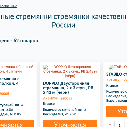
ачественные
ные стремянки стремянки качествен
России
дено - 62 товаров
STABILO ст
ремянка с
АРТИКУЛ:
2
полкой, 4
DOPPLO Двусторонняя
Krause
стремянка, 2 х 3 ступ., РВ
Количество с
2,43 м (чёрн)
20005
Вес изделия,
АРТИКУЛ:
220033
Высота площ
Krause
ступеней, шт
: 4
 кг
: 3.80
Количество ступеней, шт
: 3
Уто
адки, м
: 0.85
Вес изделия, кг
: 2.50
очняется
Уточняется