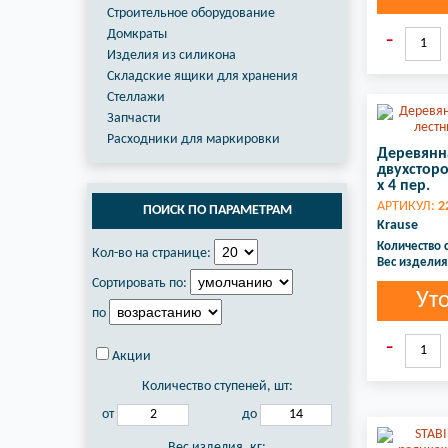
Строительное оборудование
Домкраты
Изделия из силикона
Складские ящики для хранения
Стеллажи
Запчасти
Расходники для маркировки
Деревянн
двухсторо
х 4 пер.
АРТИКУЛ:
2
ПОИСК ПО ПАРАМЕТРАМ
Krause
Количество 
Кол-во на странице:
Вес изделия,
Сортировать по:
Ут
по
Акции
Количество ступеней, шт:
от
до
Вес изделия, кг: