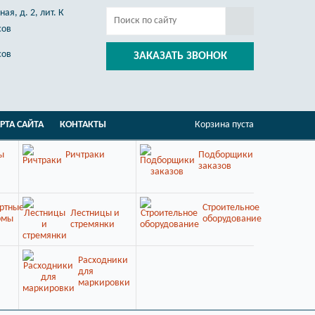
ая, д. 2, лит. К
сов
сов
ЗАКАЗАТЬ ЗВОНОК
РТА САЙТА
КОНТАКТЫ
Корзина пуста
ы
Ричтраки
Подборщики
заказов
ртные
Строительное
Лестницы и
рмы
оборудование
стремянки
Расходники
для
маркировки