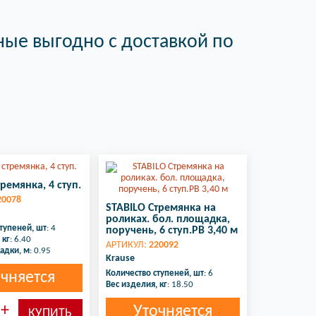
ные выгодно с доставкой по
ремянка, 4 ступ.
20078
STABILO Стремянка на
роликах. бол. площадка,
тупеней, шт
: 4
поручень, 6 ступ.РВ 3,40 м
 кг
: 6.40
АРТИКУЛ:
220092
адки, м
: 0.95
Krause
Количество ступеней, шт
: 6
чняется
Вес изделия, кг
: 18.50
Уточняется