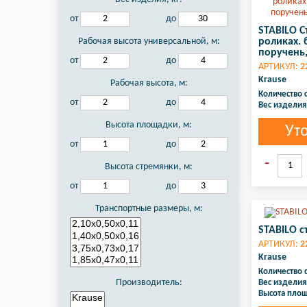
от
до
STABILO С
Рабочая высота универсальной, м:
роликах. 
поручень,
от
до
АРТИКУЛ:
2
Krause
Рабочая высота, м:
Количество 
от
до
Вес изделия,
Высота площадки, м:
Ут
от
до
Высота стремянки, м:
от
до
Транспортные размеры, м:
STABILO с
АРТИКУЛ:
2
Krause
Количество 
Производитель:
Вес изделия,
Высота площ