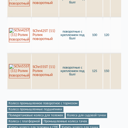
поворотный
болт
SChn42ST (11)
поворотные с
Ролик
креплением под
100
120
128
поворотный
болт
SChn55ST (11)
поворотные с
Ролик
креплением под
125
150
153
поворотный
болт
Колесо промышленное поворотное с тормозом
Колесо промышленные подшипники
Полиуретановые колеса для тележек
Колеса для садовой тачки
Колеса с платформой
Промышленные колеса тачек
Купить колесо для тележки в СПб
Купить колесо для тачки