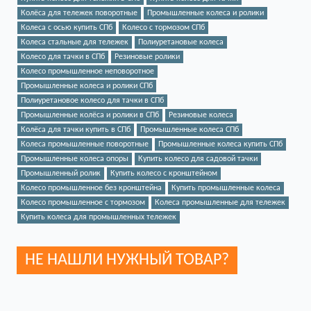
Колёса для тележек поворотные
Промышленные колеса и ролики
Колеса с осью купить СПб
Колесо с тормозом СПб
Колеса стальные для тележек
Полиуретановые колеса
Колесо для тачки в СПб
Резиновые ролики
Колесо промышленное неповоротное
Промышленные колеса и ролики СПб
Полиуретановое колесо для тачки в СПб
Промышленные колёса и ролики в СПб
Резиновые колеса
Колёса для тачки купить в СПб
Промышленные колеса СПб
Колеса промышленные поворотные
Промышленные колеса купить СПб
Промышленные колеса опоры
Купить колесо для садовой тачки
Промышленный ролик
Купить колесо с кронштейном
Колесо промышленное без кронштейна
Купить промышленные колеса
Колесо промышленное с тормозом
Колеса промышленные для тележек
Купить колеса для промышленных тележек
НЕ НАШЛИ НУЖНЫЙ ТОВАР?