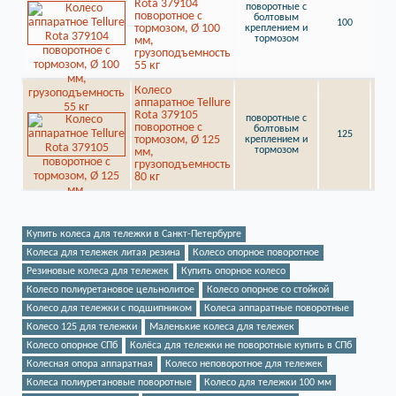
Rota 379104
поворотные с
поворотное с
болтовым
100
55
тормозом, Ø 100
креплением и
тормозом
мм,
грузоподъемность
55 кг
Колесо
аппаратное Tellure
Rota 379105
поворотные с
поворотное с
болтовым
125
80
тормозом, Ø 125
креплением и
тормозом
мм,
грузоподъемность
80 кг
Купить колеса для тележки в Санкт-Петербурге
Колеса для тележек литая резина
Колесо опорное поворотное
Резиновые колеса для тележек
Купить опорное колесо
Колесо полиуретановое цельнолитое
Колесо опорное со стойкой
Колесо для тележки с подшипником
Колеса аппаратные поворотные
Колесо 125 для тележки
Маленькие колеса для тележек
Колесо опорное СПб
Колёса для тележки не поворотные купить в СПб
Колесная опора аппаратная
Колесо неповоротное для тележек
Колеса полиуретановые поворотные
Колесо для тележки 100 мм