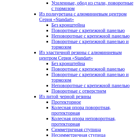
Усиленные, обод из стали, поворотные
с тормозом
Из полиуретана с алюминиевым центром
Серия «Standart»
Без кронштейна
Поворотные с крепежной панелью
Неповоротные с крепежной панелью
Поворотные с крепежной панелью и
тормозом
Из эластичной резины с алюминиевым
центром Серия «Standart»
Без кронштейна
Поворотные с крепежной панелью
Поворотные с крепежной панелью и
тормозом
Неповоротные с крепежной панелью
Поворотные с отверстием
Из литой черной резины
Протекторное
Колесная опора поворотная,
протекторная
Колесная опора неповоротная,
протекторная
Симметричная ступица
Несимметричная ступица