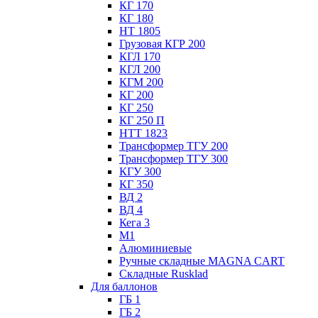
КГ 170
КГ 180
НТ 1805
Грузовая КГР 200
КГЛ 170
КГЛ 200
КГМ 200
КГ 200
КГ 250
КГ 250 П
НТТ 1823
Трансформер ТГУ 200
Трансформер ТГУ 300
КГУ 300
КГ 350
ВД 2
ВД 4
Кега 3
М1
Алюминиевые
Ручные складные MAGNA CART
Складные Rusklad
Для баллонов
ГБ 1
ГБ 2