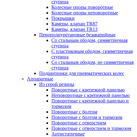
ступица
Колесные опоры поворотные
Колесные опоры неповоротные
Покрышки
Камеры, клапан TR87
Камеры, клапан TR13
Пенополиуретановые безаварийные
Со стальным ободом, симметричная
ступица
С пластиковым ободом, симметричная
ступица
Со стальным ободом, не симметричная
ступица
Подшипники для пневматических колес
Аппаратные
Из серой резины
Поворотные с крепежной панелью
Неповоротные с крепежной панелью
Поворотные с крепежной панелью и
тормозом
Поворотные с болтом
Поворотные с болтом и тормозом
Поворотные с отверстием
Поворотные с отверстием и тормозом
Антистатичные