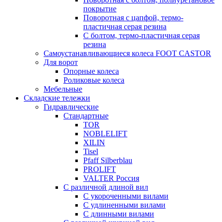
покрытие
Поворотная с цапфой, термо-
пластичная серая резина
С болтом, термо-пластичная серая
резина
Самоустанавливающиеся колеса FOOT CASTOR
Для ворот
Опорные колеса
Роликовые колеса
Мебельные
Складские тележки
Гидравлические
Стандартные
TOR
NOBLELIFT
XILIN
Tisel
Pfaff Silberblau
PROLIFT
VALTER Россия
С различной длиной вил
С укороченными вилами
С удлиненными вилами
С длинными вилами