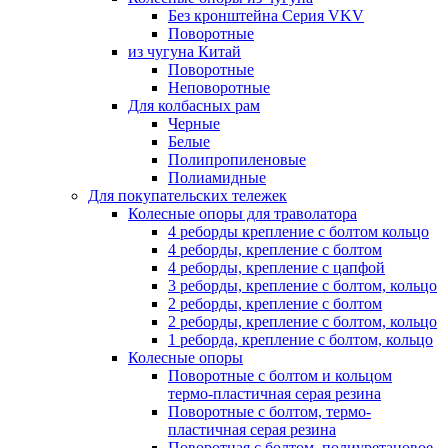
Без кронштейна Серия VKV
Поворотные
из чугуна Китай
Поворотные
Неповоротные
Для колбасных рам
Черные
Белые
Полипропиленовые
Полиамидные
Для покупательских тележек
Колесные опоры для траволатора
4 реборды крепление с болтом кольцо
4 реборды, крепление с болтом
4 реборды, крепление с цапфой
3 реборды, крепление с болтом, кольцо
2 реборды, крепление с болтом
2 реборды, крепление с болтом, кольцо
1 реборда, крепление с болтом, кольцо
Колесные опоры
Поворотные с болтом и кольцом
термо-пластичная серая резина
Поворотные с болтом, термо-
пластичная серая резина
Поворотная с болтом, полиуретановое