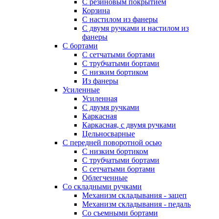
С резиновым покрытием
Корзина
С настилом из фанеры
С двумя ручками и настилом из
фанеры
С бортами
С сетчатыми бортами
С трубчатыми бортами
С низким бортиком
Из фанеры
Усиленные
Усиленная
С двумя ручками
Каркасная
Каркасная, с двумя ручками
Цельносварные
С передней поворотной осью
С низким бортиком
С трубчатыми бортами
С сетчатыми бортами
Облегченные
Со складными ручками
Механизм складывания - зацеп
Механизм складывания - педаль
Cо съемными бортами