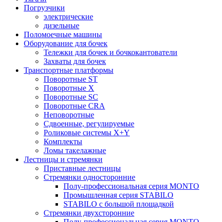
Погрузчики
электрические
дизельные
Поломоечные машины
Оборудование для бочек
Тележки для бочек и бочкокантователи
Захваты для бочек
Транспортные платформы
Поворотные ST
Поворотные X
Поворотные SC
Поворотные CRA
Неповоротные
Сдвоенные, регулируемые
Роликовые системы X+Y
Комплекты
Ломы такелажные
Лестницы и стремянки
Приставные лестницы
Стремянки односторонние
Полу-профессиональная серия MONTO
Промышленная серия STABILO
STABILO с большой площадкой
Стремянки двухсторонние
Полу-профессиональная серия MONTO