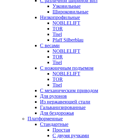
С различной шириной вил
Узковильные
Широковильные
Низкопрофильные
NOBLELIFT
TOR
Tisel
Pfaff Silberblau
С весами
NOBLELIFT
TOR
Tisel
С ножничным подъемом
NOBLELIFT
TOR
Tisel
С механическим приводом
Для рулонов
Из нержавеющей стали
Гальванизированные
Для бездорожья
Платформенные
Стандартные
Простая
С двумя ручками