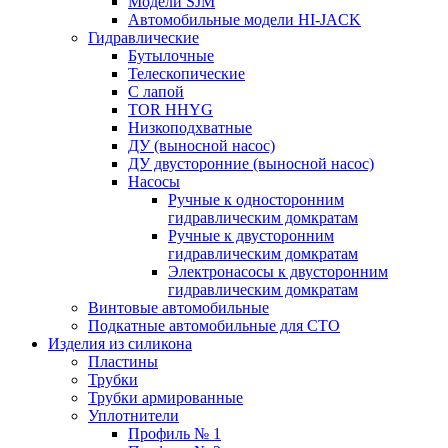
Модели SJM
Автомобильные модели HI-JACK
Гидравлические
Бутылочные
Телескопические
С лапой
TOR HHYG
Низкоподхватные
ДУ (выносной насос)
ДУ двусторонние (выносной насос)
Насосы
Ручные к односторонним
гидравлическим домкратам
Ручные к двусторонним
гидравлическим домкратам
Электронасосы к двусторонним
гидравлическим домкратам
Винтовые автомобильные
Подкатные автомобильные для СТО
Изделия из силикона
Пластины
Трубки
Трубки армированные
Уплотнители
Профиль № 1