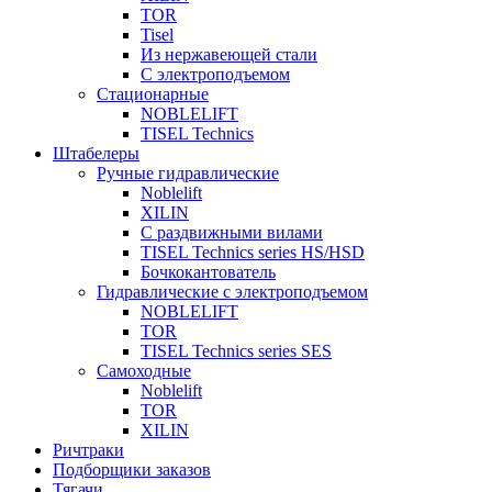
TOR
Tisel
Из нержавеющей стали
С электроподъемом
Стационарные
NOBLELIFT
TISEL Technics
Штабелеры
Ручные гидравлические
Noblelift
XILIN
С раздвижными вилами
TISEL Technics series HS/HSD
Бочкокантователь
Гидравлические с электроподъемом
NOBLELIFT
TOR
TISEL Technics series SES
Самоходные
Noblelift
TOR
XILIN
Ричтраки
Подборщики заказов
Тягачи