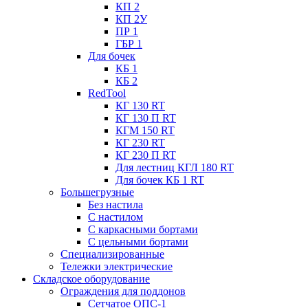
КП 2
КП 2У
ПР 1
ГБР 1
Для бочек
КБ 1
КБ 2
RedTool
КГ 130 RT
КГ 130 П RT
КГМ 150 RT
КГ 230 RT
КГ 230 П RT
Для лестниц КГЛ 180 RT
Для бочек КБ 1 RT
Большегрузные
Без настила
С настилом
С каркасными бортами
С цельными бортами
Специализированные
Тележки электрические
Складское оборудование
Ограждения для поддонов
Сетчатое ОПС-1