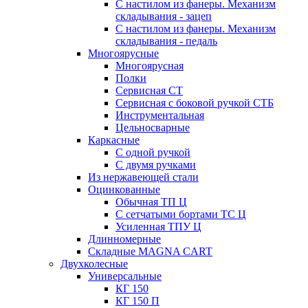
С настилом из фанеры. Механизм
складывания - зацеп
С настилом из фанеры. Механизм
складывания - педаль
Многоярусные
Многоярусная
Полки
Сервисная СТ
Сервисная с боковой ручкой СТБ
Инструментальная
Цельносварные
Каркасные
С одной ручкой
С двумя ручками
Из нержавеющей стали
Оцинкованные
Обычная ТП Ц
С сетчатыми бортами ТС Ц
Усиленная ТПУ Ц
Длинномерные
Складные MAGNA CART
Двухколесные
Универсальные
КГ 150
КГ 150 П