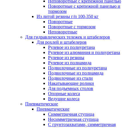
Неповоротные с крепежной панелью
Поворотные с крепежной панелью и
тормозом
Из литой резины г/п 100-350 кг
Поворотные
Поворотные с тормозом
Неповоротные
Для гидравлических тележек и штабелеров
Для рохлей и штабелеров
Рулевое из полиуретана
Рулевое из алюминия и полиуретана
Рулевое из резины
Рулевое из полиамида
Подвилочные из полиуретана
Подвилочные из полиамида
Подвилочные из стали
Накатывающие ролики
Для подъемных столов
Опорные колеса
Ведущие колеса
Пневматические
Пневматические
Симметричная ступица
Несимметричная ступица
С грунтозахватами, симметричная