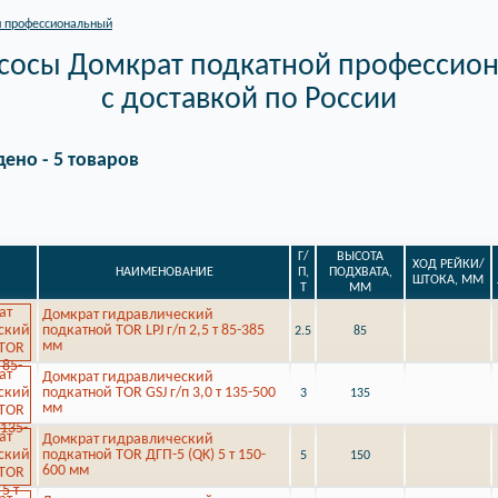
 профессиональный
сосы Домкрат подкатной профессион
с доставкой по России
дено - 5 товаров
Г/
ВЫСОТА
ХОД РЕЙКИ/
НАИМЕНОВАНИЕ
П,
ПОДХВАТА,
ШТОКА, ММ
Т
ММ
Домкрат гидравлический
подкатной TOR LPJ г/п 2,5 т 85-385
2.5
85
мм
Домкрат гидравлический
подкатной TOR GSJ г/п 3,0 т 135-500
3
135
мм
Домкрат гидравлический
подкатной TOR ДГП-5 (QK) 5 т 150-
5
150
600 мм