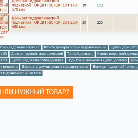
Домкрат гидравлический
подкатной TOR ДГП-10 (QK) 10 т 170-
10
170
570 мм
Домкрат гидравлический
подкатной TOR ДГП-20 (QK) 20 т 220-
20
220
680 мм
тной гидравлический 2 т
Купить домкрат 5 тонн гидравлический
Купить домкрат 
т 20
Домкрат ручной гидравлический
Тонный домкрат
Купить подкатной домкра
т 2 т
Купить гидравлический домкрат
Подкатные домкраты купить дешево
Дом
т недорого
Домкраты двухштоковые гидравлические
Домкрат подкатной тонны ц
т гидравлический 10 тонн
ШЛИ НУЖНЫЙ ТОВАР?