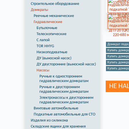
Строительное оборудование
Домкраты
Реечные механические
Гидравлические
Бутылочные
Телескопические
С лапой
Домкрат подка
TOR HHYG
Купить домкра
Низкоподхватные
Купить домкра
ДУ (выносной насос)
Купить домкра
ДУ двусторонние (выносной насос)
Купить домкра
Насосы
Ручные к односторонним
гидравлическим домкратам
НЕ НА
Ручные к двусторонним
гидравлическим домкратам
Электронасосы к двусторонним
гидравлическим домкратам
Винтовые автомобильные
Подкатные автомобильные для СТО
Изделия из силикона
Складские ящики для хранения