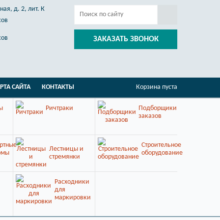
ая, д. 2, лит. К
сов
сов
ЗАКАЗАТЬ ЗВОНОК
РТА САЙТА
КОНТАКТЫ
Корзина пуста
ы
Ричтраки
Подборщики
заказов
ртные
Строительное
Лестницы и
рмы
оборудование
стремянки
Расходники
для
маркировки