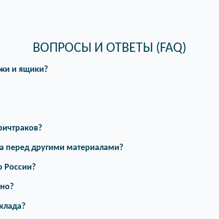
ВОПРОСЫ И ОТВЕТЫ (FAQ)
ажи и ящики?
 ричтраков?
а перед другими материалами?
о России?
ьно?
клада?