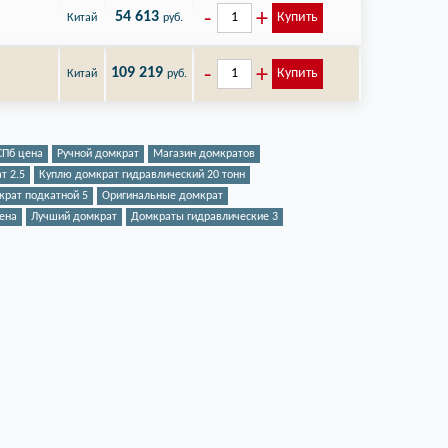
54 613
Купить
Китай
руб.
109 219
Купить
Китай
руб.
СПб цена
Ручной домкрат
Магазин домкратов
т 2.5
Куплю домкрат гидравлический 20 тонн
крат подкатной 5
Оригинальные домкрат
ена
Лучший домкрат
Домкраты гидравлические 3