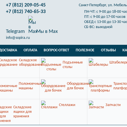
+7 (812) 209-05-45
Санкт-Петербург, ул. Мебельн
+7 (812) 740-65-33
ПН-ЧТ: с 9-00 до 18-00 ча
ПТ: с 9-00 до 17-00 часов
ОБЕД с 13-00 до 13-30 ча
СБ-ВС: выходной
Telegram
Мы в Max
info@sopira.ru
ДОСТАВКА
ОПЛАТА
ВОПРОС-ОТВЕТ
ПОЛЕЗНОЕ
ОТЗЫВЫ
КА
Складское
Подъемные
Штабелер
оборудование
столы
Поломоечные
Оборудование
Транспо
машины
для бочек
платфо
Стеллажи
Запчасти
Складские
ящики для
хранения