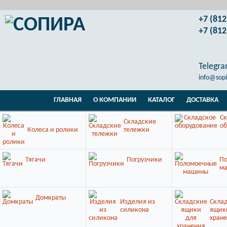
+7 (812
+7 (812
Telegr
info@sopi
ГЛАВНАЯ
О КОМПАНИИ
КАТАЛОГ
ДОСТАВКА
Ск
Складские
об
Колеса и ролики
тележки
Тягачи
Погрузчики
П
м
Домкраты
Изделия из
Скла
силикона
ящик
хран