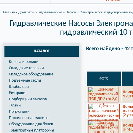
Главная
»
Домкраты
»
Гидравлические
»
Насосы
»
Электронасосы к двусторонним г
Гидравлические Насосы Электрон
гидравлический 10 т
Всего найдено - 42 
КАТАЛОГ
Колеса и ролики
Складские тележки
Складское оборудование
ФОТО
Подъемные столы
Штабелеры
Домкр
Ричтраки
п 2,0 
Подборщики заказов
Тягачи
Домкр
телес
Погрузчики
(2 ур
Поломоечные машины
Оборудование для бочек
Домкр
(HM-5
Транспортные платформы