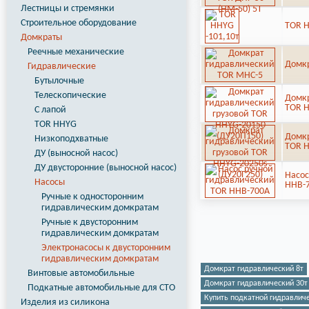
Лестницы и стремянки
Строительное оборудование
TOR H
Домкраты
Реечные механические
Домкр
Гидравлические
Бутылочные
Телескопические
Домкр
TOR H
С лапой
TOR HHYG
Домкр
Низкоподхватные
TOR H
ДУ (выносной насос)
ДУ двусторонние (выносной насос)
Насос
Насосы
HHB-
Ручные к односторонним
гидравлическим домкратам
Ручные к двусторонним
гидравлическим домкратам
Электронасосы к двусторонним
гидравлическим домкратам
Домкрат гидравлический 8т
Винтовые автомобильные
Домкрат гидравлический 30т
Подкатные автомобильные для СТО
Купить подкатной гидравлич
Изделия из силикона