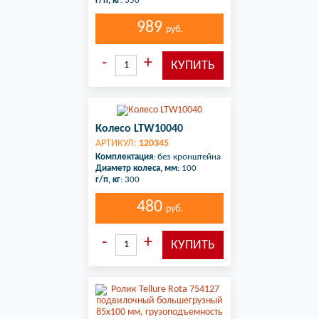
г/п, кг
: 350
989
руб.
Колесо LTW10040
АРТИКУЛ:
120345
Комплектация
: без кронштейна
Диаметр колеса, мм
: 100
г/п, кг
: 300
480
руб.