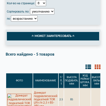
Кол-во на странице:
Сортировать по:
по
МОЖЕТ ЗАИНТЕРЕСОВАТЬ
Всего найдено - 5 товаров
ХОД
Г/
ВЫСОТА
ВЫСОТА
РЕЙКИ/
ФОТО
НАИМЕНОВАНИЕ
П,
ПОДХВАТА,
ЛАПЫ,
С
ШТОКА,
Т
ММ
ММ
ММ
Домкрат
гидравлический
подкатной TOR
2.5
85
К
LPJ г/п 2,5 т 85-