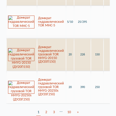
Домкрат
гидравлический
5/10
25/295
TOR MHC-5
Домкрат
гидравлический
грузовой TOR
20
226
150
HHYG-20150
(ДУ20П150)
Домкрат
гидравлический
грузовой TOR
20
390
250
HHYG-20250s
(ДУ20Г250)
...
1
2
3
10
»