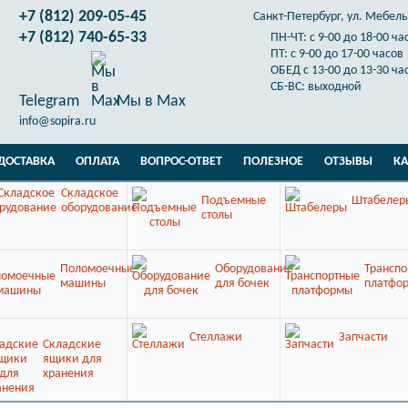
+7 (812) 209-05-45
Санкт-Петербург, ул. Мебельн
+7 (812) 740-65-33
ПН-ЧТ: с 9-00 до 18-00 ча
ПТ: с 9-00 до 17-00 часов
ОБЕД с 13-00 до 13-30 ча
СБ-ВС: выходной
Telegram
Мы в Max
info@sopira.ru
ДОСТАВКА
ОПЛАТА
ВОПРОС-ОТВЕТ
ПОЛЕЗНОЕ
ОТЗЫВЫ
КА
Складское
Подъемные
Штабелер
оборудование
столы
Поломоечные
Оборудование
Транспо
машины
для бочек
платфо
Стеллажи
Запчасти
Складские
ящики для
хранения