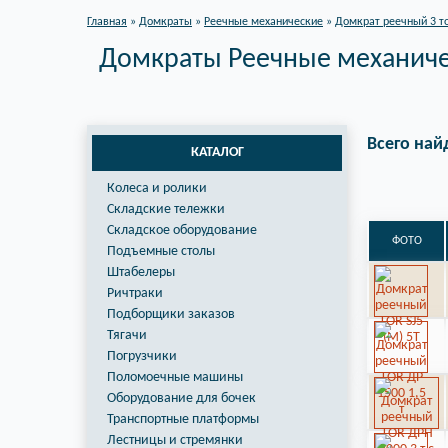
Главная
»
Домкраты
»
Реечные механические
»
Домкрат реечный 3 т
Домкраты Реечные механичес
Всего най
КАТАЛОГ
Колеса и ролики
Складские тележки
Складское оборудование
ФОТО
Подъемные столы
Штабелеры
Ричтраки
Подборщики заказов
Тягачи
Погрузчики
Поломоечные машины
Оборудование для бочек
Транспортные платформы
Лестницы и стремянки