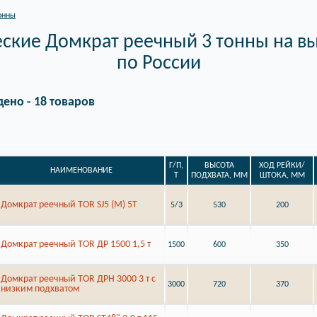
онны
кие Домкрат реечный 3 тонны на вы
по России
дено - 18 товаров
Г/П,
ВЫСОТА
ХОД РЕЙКИ/
НАИМЕНОВАНИЕ
Т
ПОДХВАТА, ММ
ШТОКА, ММ
Домкрат реечный TOR SJ5 (M) 5Т
5/3
530
200
Домкрат реечный TOR ДР 1500 1,5 т
1500
600
350
Домкрат реечный TOR ДРН 3000 3 т с
3000
720
370
низким подхватом