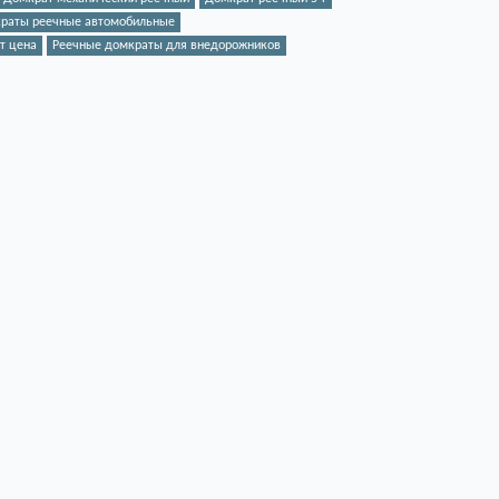
раты реечные автомобильные
т цена
Реечные домкраты для внедорожников