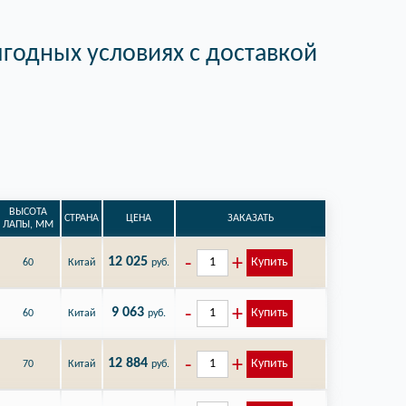
годных условиях с доставкой
ВЫСОТА
СТРАНА
ЦЕНА
ЗАКАЗАТЬ
ЛАПЫ, ММ
12 025
Купить
60
Китай
руб.
9 063
Купить
60
Китай
руб.
12 884
Купить
70
Китай
руб.