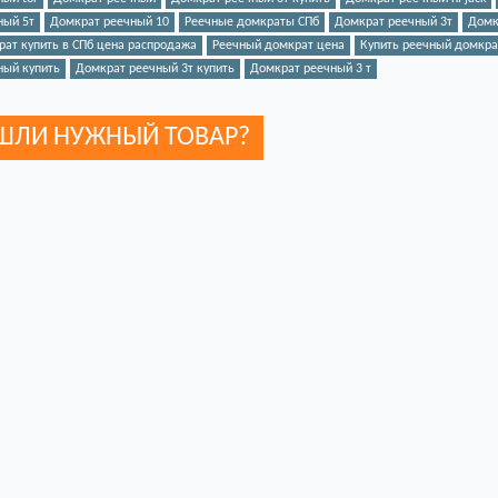
ный 5т
Домкрат реечный 10
Реечные домкраты СПб
Домкрат реечный 3т
Домк
ат купить в СПб цена распродажа
Реечный домкрат цена
Купить реечный домкра
ный купить
Домкрат реечный 3т купить
Домкрат реечный 3 т
ШЛИ НУЖНЫЙ ТОВАР?