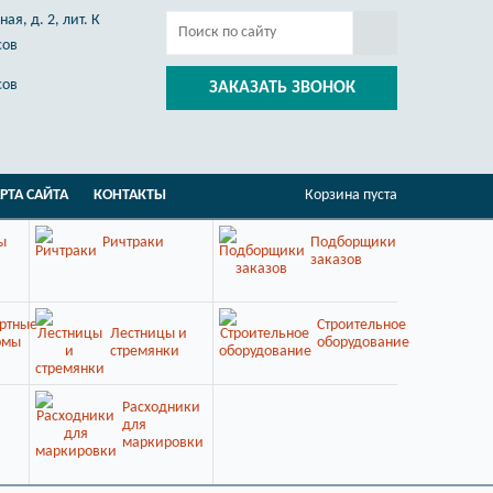
ая, д. 2, лит. К
сов
сов
ЗАКАЗАТЬ ЗВОНОК
РТА САЙТА
КОНТАКТЫ
Корзина пуста
ы
Ричтраки
Подборщики
заказов
ртные
Строительное
Лестницы и
рмы
оборудование
стремянки
Расходники
для
маркировки