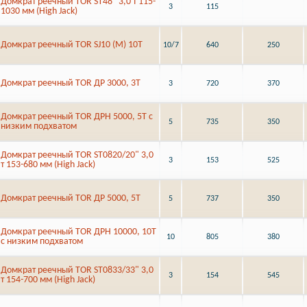
Домкрат реечный TOR ST48" 3,0 т 115-
3
115
1030 мм (High Jack)
Домкрат реечный TOR SJ10 (M) 10Т
10/7
640
250
Домкрат реечный TOR ДР 3000, 3Т
3
720
370
Домкрат реечный TOR ДРН 5000, 5Т с
5
735
350
низким подхватом
Домкрат реечный TOR ST0820/20" 3,0
3
153
525
т 153-680 мм (High Jack)
Домкрат реечный TOR ДР 5000, 5Т
5
737
350
Домкрат реечный TOR ДРН 10000, 10Т
10
805
380
с низким подхватом
Домкрат реечный TOR ST0833/33" 3,0
3
154
545
т 154-700 мм (High Jack)