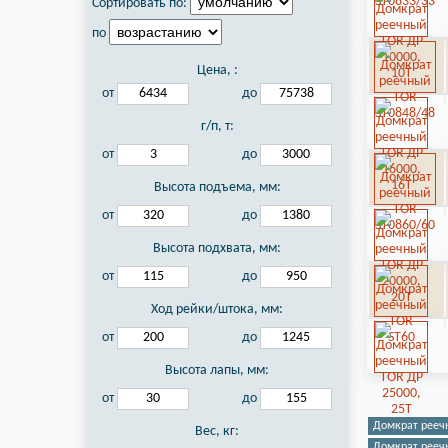
Сортировать по:
по
Цена,
:
от
до
г/п, т:
от
до
Высота подъема, мм:
от
до
Высота подхвата, мм:
от
до
Ход рейки/штока, мм:
от
до
Высота лапы, мм:
от
до
Домкрат рееч
Вес, кг:
Домкрат реечн