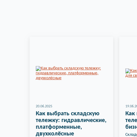
20.06.2025
19.06.2
Как выбрать складскую
Как
тележку: гидравлические,
теле
платформенные,
биз
двухколёсные
Склад