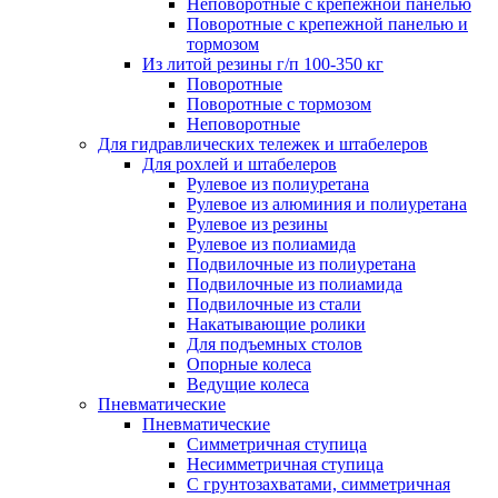
Неповоротные с крепежной панелью
Поворотные с крепежной панелью и
тормозом
Из литой резины г/п 100-350 кг
Поворотные
Поворотные с тормозом
Неповоротные
Для гидравлических тележек и штабелеров
Для рохлей и штабелеров
Рулевое из полиуретана
Рулевое из алюминия и полиуретана
Рулевое из резины
Рулевое из полиамида
Подвилочные из полиуретана
Подвилочные из полиамида
Подвилочные из стали
Накатывающие ролики
Для подъемных столов
Опорные колеса
Ведущие колеса
Пневматические
Пневматические
Симметричная ступица
Несимметричная ступица
С грунтозахватами, симметричная