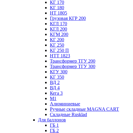
КГ 170
КГ 180
НТ 1805
Грузовая КГР 200
КГЛ 170
КГЛ 200
КГМ 200
КГ 200
КГ 250
КГ 250 П
НТТ 1823
Трансформер ТГУ 200
Трансформер ТГУ 300
КГУ 300
КГ 350
ВД 2
ВД 4
Кега 3
М1
Алюминиевые
Ручные складные MAGNA CART
Складные Rusklad
Для баллонов
ГБ 1
ГБ 2