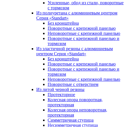
Усиленные, обод из стали, поворотные
с тормозом
Из полиуретана с алюминиевым центром
Серия «Standart»
Без кронштейна
Поворотные с крепежной панелью
Неповоротные с крепежной панелью
Поворотные с крепежной панелью и
тормозом
Из эластичной резины с алюминиевым
центром Серия «Standart»
Без кронштейна
Поворотные с крепежной панелью
Поворотные с крепежной панелью и
тормозом
Неповоротные с крепежной панелью
Поворотные с отверстием
Из литой черной резины
Протекторное
Колесная опора поворотная,
протекторная
Колесная опора неповоротная,
протекторная
Симметричная ступица
Несимметричная ступица