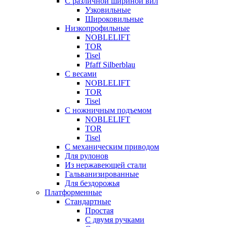
С различной шириной вил
Узковильные
Широковильные
Низкопрофильные
NOBLELIFT
TOR
Tisel
Pfaff Silberblau
С весами
NOBLELIFT
TOR
Tisel
С ножничным подъемом
NOBLELIFT
TOR
Tisel
С механическим приводом
Для рулонов
Из нержавеющей стали
Гальванизированные
Для бездорожья
Платформенные
Стандартные
Простая
С двумя ручками