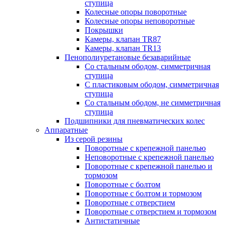
ступица
Колесные опоры поворотные
Колесные опоры неповоротные
Покрышки
Камеры, клапан TR87
Камеры, клапан TR13
Пенополиуретановые безаварийные
Со стальным ободом, симметричная
ступица
С пластиковым ободом, симметричная
ступица
Со стальным ободом, не симметричная
ступица
Подшипники для пневматических колес
Аппаратные
Из серой резины
Поворотные с крепежной панелью
Неповоротные с крепежной панелью
Поворотные с крепежной панелью и
тормозом
Поворотные с болтом
Поворотные с болтом и тормозом
Поворотные с отверстием
Поворотные с отверстием и тормозом
Антистатичные