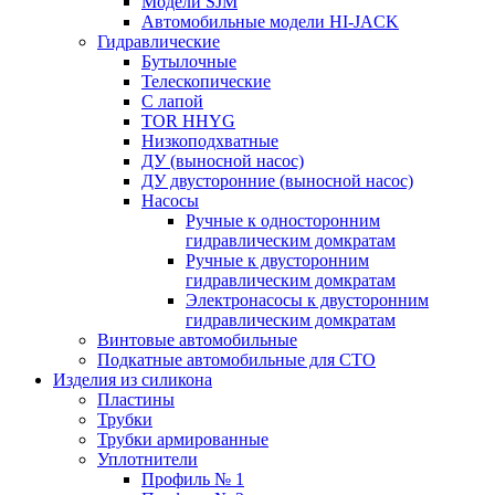
Модели SJM
Автомобильные модели HI-JACK
Гидравлические
Бутылочные
Телескопические
С лапой
TOR HHYG
Низкоподхватные
ДУ (выносной насос)
ДУ двусторонние (выносной насос)
Насосы
Ручные к односторонним
гидравлическим домкратам
Ручные к двусторонним
гидравлическим домкратам
Электронасосы к двусторонним
гидравлическим домкратам
Винтовые автомобильные
Подкатные автомобильные для СТО
Изделия из силикона
Пластины
Трубки
Трубки армированные
Уплотнители
Профиль № 1