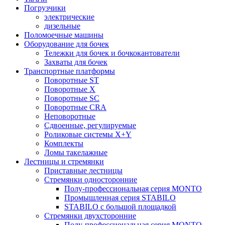
Погрузчики
электрические
дизельные
Поломоечные машины
Оборудование для бочек
Тележки для бочек и бочкокантователи
Захваты для бочек
Транспортные платформы
Поворотные ST
Поворотные X
Поворотные SC
Поворотные CRA
Неповоротные
Сдвоенные, регулируемые
Роликовые системы X+Y
Комплекты
Ломы такелажные
Лестницы и стремянки
Приставные лестницы
Стремянки односторонние
Полу-профессиональная серия MONTO
Промышленная серия STABILO
STABILO с большой площадкой
Стремянки двухсторонние
Полу-профессиональная серия MONTO