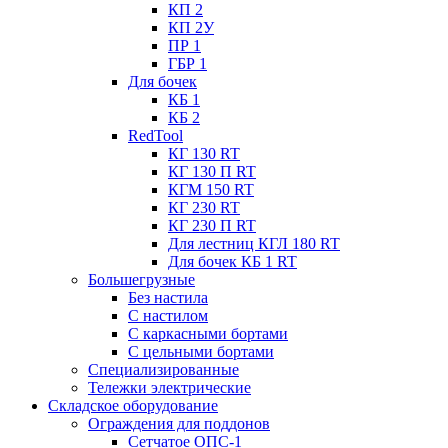
КП 2
КП 2У
ПР 1
ГБР 1
Для бочек
КБ 1
КБ 2
RedTool
КГ 130 RT
КГ 130 П RT
КГМ 150 RT
КГ 230 RT
КГ 230 П RT
Для лестниц КГЛ 180 RT
Для бочек КБ 1 RT
Большегрузные
Без настила
С настилом
С каркасными бортами
С цельными бортами
Специализированные
Тележки электрические
Складское оборудование
Ограждения для поддонов
Сетчатое ОПС-1