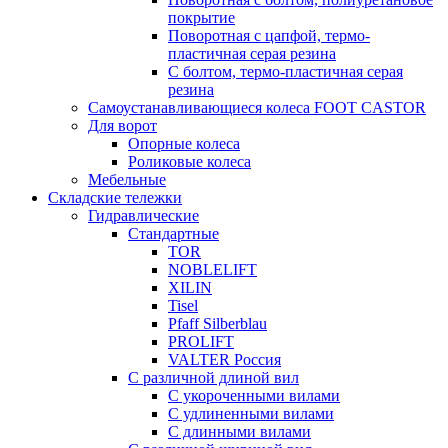
покрытие
Поворотная с цапфой, термо-
пластичная серая резина
С болтом, термо-пластичная серая
резина
Самоустанавливающиеся колеса FOOT CASTOR
Для ворот
Опорные колеса
Роликовые колеса
Мебельные
Складские тележки
Гидравлические
Стандартные
TOR
NOBLELIFT
XILIN
Tisel
Pfaff Silberblau
PROLIFT
VALTER Россия
С различной длиной вил
С укороченными вилами
С удлиненными вилами
С длинными вилами