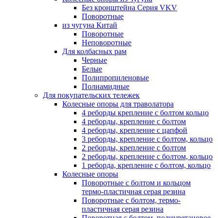
Без кронштейна Серия VKV
Поворотные
из чугуна Китай
Поворотные
Неповоротные
Для колбасных рам
Черные
Белые
Полипропиленовые
Полиамидные
Для покупательских тележек
Колесные опоры для траволатора
4 реборды крепление с болтом кольцо
4 реборды, крепление с болтом
4 реборды, крепление с цапфой
3 реборды, крепление с болтом, кольцо
2 реборды, крепление с болтом
2 реборды, крепление с болтом, кольцо
1 реборда, крепление с болтом, кольцо
Колесные опоры
Поворотные с болтом и кольцом
термо-пластичная серая резина
Поворотные с болтом, термо-
пластичная серая резина
Поворотная с болтом, полиуретановое