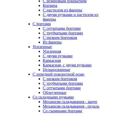
С резиновым покрытием
Корзина
С настилом из фанеры
С двумя ручками и настилом из
фанеры
С бортами
С сетчатыми бортами
С трубчатыми бортами
С низким бортиком
Из фанеры
Усиленные
Усиленная
С двумя ручками
Каркасная
Каркасная, с двумя ручками
Цельносварные
С передней поворотной осью
С низким бортиком
С трубчатыми бортами
С сетчатыми бортами
Облегченные
Со складными ручками
Механизм складывания - зацеп
Механизм складывания - педаль
Cо съемными бортами