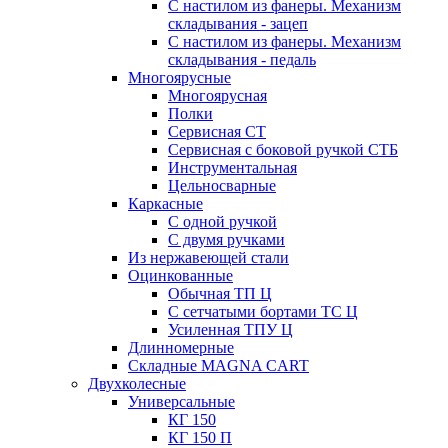
С настилом из фанеры. Механизм
складывания - зацеп
С настилом из фанеры. Механизм
складывания - педаль
Многоярусные
Многоярусная
Полки
Сервисная СТ
Сервисная с боковой ручкой СТБ
Инструментальная
Цельносварные
Каркасные
С одной ручкой
С двумя ручками
Из нержавеющей стали
Оцинкованные
Обычная ТП Ц
С сетчатыми бортами ТС Ц
Усиленная ТПУ Ц
Длинномерные
Складные MAGNA CART
Двухколесные
Универсальные
КГ 150
КГ 150 П