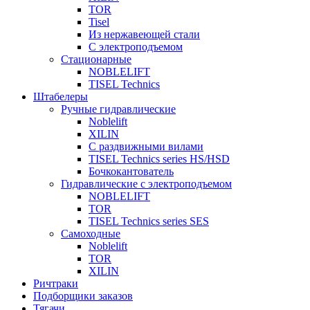
TOR
Tisel
Из нержавеющей стали
С электроподъемом
Стационарные
NOBLELIFT
TISEL Technics
Штабелеры
Ручные гидравлические
Noblelift
XILIN
С раздвижными вилами
TISEL Technics series HS/HSD
Бочкокантователь
Гидравлические с электроподъемом
NOBLELIFT
TOR
TISEL Technics series SES
Самоходные
Noblelift
TOR
XILIN
Ричтраки
Подборщики заказов
Тягачи