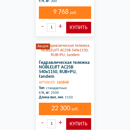
г/п, кг
: 300
9 768
руб.
Акция
Гидравлическая тележка
NOBLELIFT AC25B
540x1150, RUB+PU,
tandem
АРТИКУЛ:
160848
Тип
: стандартные
г/п, кг
: 2500
Длина вил, мм
: 1150
22 300
руб.