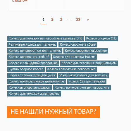
...
1
2
3
33
»
Колёса для тележки не поворотные купить в СПб
Колесо опорное СПб
Резиновые колеса для тележек
Колесо опорное в сборе
Колесо неповоротное для тележек
Колесо опорное поворотное
Колесо опорное со стойкой
Колесо для тележки 100 мм
Колесо с площадкой поворотное
Колесо для тележки с подшипником
Купить опорное колесо
Колеса аппаратные поворотные
Колеса тележек вращающиеся
Маленькие колеса для тележек
Колесо полиуретановое цельнолитое
Колесо 125 для тележки
Колесная опора аппаратная
Колеса полиуретановые поворотные
Колеса для тележек литая резина
НЕ НАШЛИ НУЖНЫЙ ТОВАР?