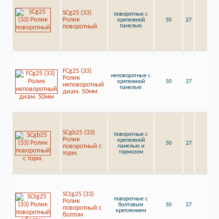
SCg25 (33)
поворотные с
Ролик
крепежной
50
27
7
поворотный
панелью
FCg25 (33)
неповоротные с
Ролик
крепежной
50
27
7
неповоротный
панелью
диам. 50мм
SCgb25 (33)
поворотные с
Ролик
крепежной
50
27
7
поворотный с
панелью и
тормозом
торм.
SCtg25 (33)
поворотные с
Ролик
болтовым
50
27
7
поворотный с
креплением
болтом