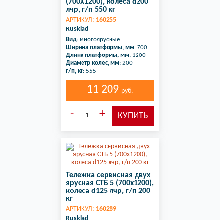
(700X1200), колеса d200
лчр, г/п 550 кг
АРТИКУЛ:
160255
Rusklad
Вид
: многоярусные
Ширина платформы, мм
: 700
Длина платформы, мм
: 1200
Диаметр колес, мм
: 200
г/п, кг
: 555
11 209
руб.
Тележка сервисная двух
ярусная СТБ 5 (700х1200),
колеса d125 лчр, г/п 200
кг
АРТИКУЛ:
160289
Rusklad