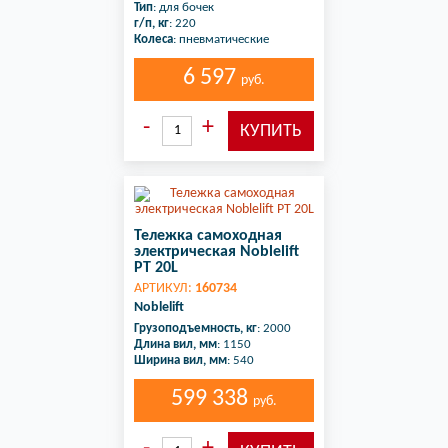
Тип
: для бочек
г/п, кг
: 220
Колеса
: пневматические
6 597
руб.
Тележка самоходная
электрическая Noblelift
PT 20L
АРТИКУЛ:
160734
Noblelift
Грузоподъемность, кг
: 2000
Длина вил, мм
: 1150
Ширина вил, мм
: 540
599 338
руб.