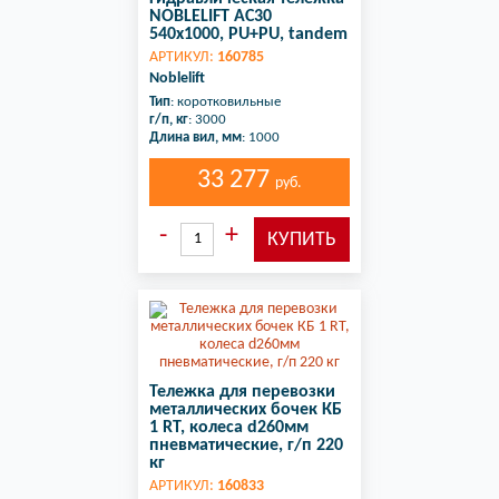
NOBLELIFT AC30
540x1000, PU+PU, tandem
АРТИКУЛ:
160785
Noblelift
Тип
: коротковильные
г/п, кг
: 3000
Длина вил, мм
: 1000
33 277
руб.
Тележка для перевозки
металлических бочек КБ
1 RT, колеса d260мм
пневматические, г/п 220
кг
АРТИКУЛ:
160833