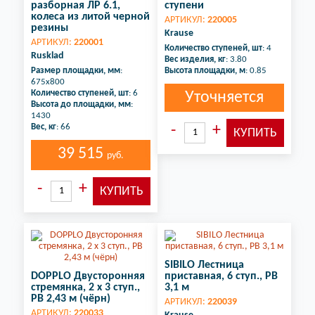
разборная ЛР 6.1,
ступени
колеса из литой черной
АРТИКУЛ:
220005
резины
Krause
АРТИКУЛ:
220001
Количество ступеней, шт
: 4
Rusklad
Вес изделия, кг
: 3.80
Размер площадки, мм
:
Высота площадки, м
: 0.85
675х800
Количество ступеней, шт
: 6
Уточняется
Высота до площадки, мм
:
1430
Вес, кг
: 66
39 515
руб.
SIBILO Лестница
DOPPLO Двусторонняя
приставная, 6 ступ., РВ
стремянка, 2 х 3 ступ.,
3,1 м
РВ 2,43 м (чёрн)
АРТИКУЛ:
220039
АРТИКУЛ:
220033