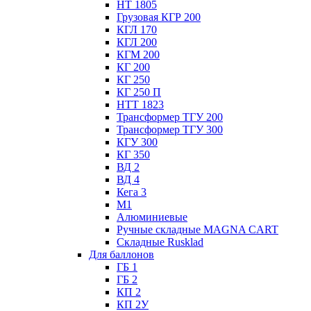
НТ 1805
Грузовая КГР 200
КГЛ 170
КГЛ 200
КГМ 200
КГ 200
КГ 250
КГ 250 П
НТТ 1823
Трансформер ТГУ 200
Трансформер ТГУ 300
КГУ 300
КГ 350
ВД 2
ВД 4
Кега 3
М1
Алюминиевые
Ручные складные MAGNA CART
Складные Rusklad
Для баллонов
ГБ 1
ГБ 2
КП 2
КП 2У