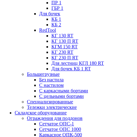
ПР 1
ГБР 1
Для бочек
КБ 1
КБ 2
RedTool
КГ 130 RT
КГ 130 П RT
КГМ 150 RT
КГ 230 RT
КГ 230 П RT
Для лестниц КГЛ 180 RT
Для бочек КБ 1 RT
Большегрузные
Без настила
С настилом
С каркасными бортами
С цельными бортами
Специализированные
Тележки электрические
Складское оборудование
Ограждения для поддонов
Сетчатое ОПС-1
Сетчатое ОПС 1000
Каркасное ОПК-500