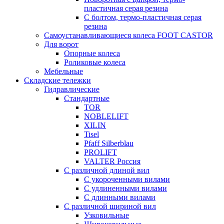
пластичная серая резина
С болтом, термо-пластичная серая
резина
Самоустанавливающиеся колеса FOOT CASTOR
Для ворот
Опорные колеса
Роликовые колеса
Мебельные
Складские тележки
Гидравлические
Стандартные
TOR
NOBLELIFT
XILIN
Tisel
Pfaff Silberblau
PROLIFT
VALTER Россия
С различной длиной вил
С укороченными вилами
С удлиненными вилами
С длинными вилами
С различной шириной вил
Узковильные