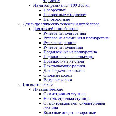
тормозом
Из литой резины г/п 100-350 кг
Поворотные
Поворотные с тормозом
Неповоротные
Для гидравлических тележек и штабелеров
Для рохлей и штабелеров
Рулевое из полиуретана
Рулевое из алюминия и полиуретана
Рулевое из резины
Рулевое из полиамида
Подвилочные из полиуретана
Подвилочные из полиамида
Подвилочные из стали
Накатывающие ролики
Для подъемных столов
Опорные колеса
Ведущие колеса
Пневматические
Пневматические
Симметричная ступица
Несимметричная ступица
С грунтозахватами, симметричная
ступица
Колесные опоры поворотные