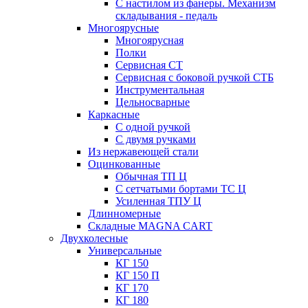
С настилом из фанеры. Механизм
складывания - педаль
Многоярусные
Многоярусная
Полки
Сервисная СТ
Сервисная с боковой ручкой СТБ
Инструментальная
Цельносварные
Каркасные
С одной ручкой
С двумя ручками
Из нержавеющей стали
Оцинкованные
Обычная ТП Ц
С сетчатыми бортами ТС Ц
Усиленная ТПУ Ц
Длинномерные
Складные MAGNA CART
Двухколесные
Универсальные
КГ 150
КГ 150 П
КГ 170
КГ 180