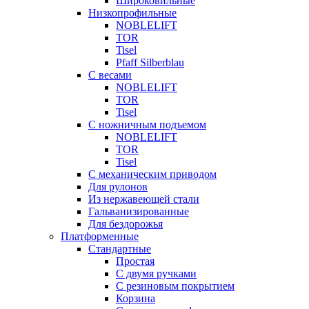
Широковильные
Низкопрофильные
NOBLELIFT
TOR
Tisel
Pfaff Silberblau
С весами
NOBLELIFT
TOR
Tisel
С ножничным подъемом
NOBLELIFT
TOR
Tisel
С механическим приводом
Для рулонов
Из нержавеющей стали
Гальванизированные
Для бездорожья
Платформенные
Стандартные
Простая
С двумя ручками
С резиновым покрытием
Корзина