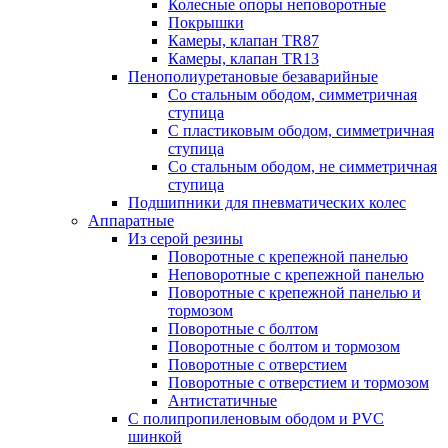
Колесные опоры неповоротные
Покрышки
Камеры, клапан TR87
Камеры, клапан TR13
Пенополиуретановые безаварийные
Со стальным ободом, симметричная
ступица
С пластиковым ободом, симметричная
ступица
Со стальным ободом, не симметричная
ступица
Подшипники для пневматических колес
Аппаратные
Из серой резины
Поворотные с крепежной панелью
Неповоротные с крепежной панелью
Поворотные с крепежной панелью и
тормозом
Поворотные с болтом
Поворотные с болтом и тормозом
Поворотные с отверстием
Поворотные с отверстием и тормозом
Антистатичные
С полипропиленовым ободом и PVC
шинкой