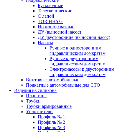
Гидравлические
Бутылочные
Телескопические
С лапой
TOR HHYG
Низкоподхватные
ДУ (выносной насос)
ДУ двусторонние (выносной насос)
Насосы
Ручные к односторонним
гидравлическим домкратам
Ручные к двусторонним
гидравлическим домкратам
Электронасосы к двусторонним
гидравлическим домкратам
Винтовые автомобильные
Подкатные автомобильные для СТО
Изделия из силикона
Пластины
Трубки
Трубки армированные
Уплотнители
Профиль № 1
Профиль № 2
Профиль № 3