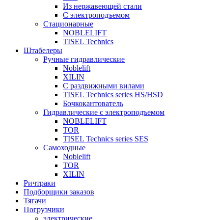
Из нержавеющей стали
С электроподъемом
Стационарные
NOBLELIFT
TISEL Technics
Штабелеры
Ручные гидравлические
Noblelift
XILIN
С раздвижными вилами
TISEL Technics series HS/HSD
Бочкокантователь
Гидравлические с электроподъемом
NOBLELIFT
TOR
TISEL Technics series SES
Самоходные
Noblelift
TOR
XILIN
Ричтраки
Подборщики заказов
Тягачи
Погрузчики
электрические