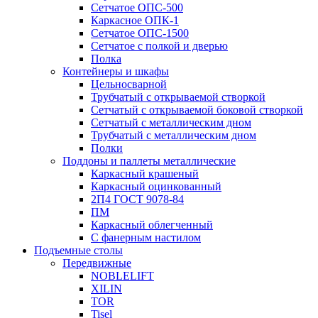
Сетчатое ОПС-500
Каркасное ОПК-1
Сетчатое ОПС-1500
Сетчатое с полкой и дверью
Полка
Контейнеры и шкафы
Цельносварной
Трубчатый с открываемой створкой
Сетчатый с открываемой боковой створкой
Сетчатый с металлическим дном
Трубчатый с металлическим дном
Полки
Поддоны и паллеты металлические
Каркасный крашеный
Каркасный оцинкованный
2П4 ГОСТ 9078-84
ПМ
Каркасный облегченный
С фанерным настилом
Подъемные столы
Передвижные
NOBLELIFT
XILIN
TOR
Tisel