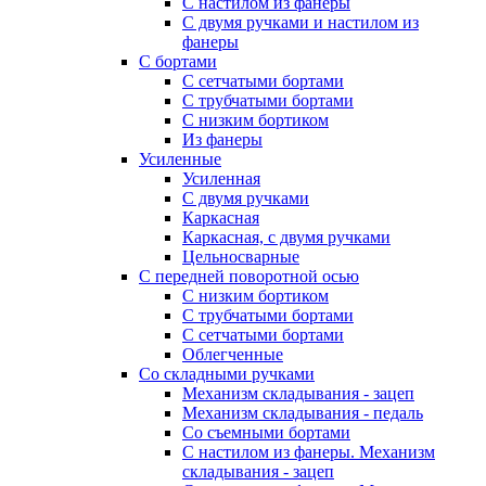
С настилом из фанеры
С двумя ручками и настилом из
фанеры
С бортами
С сетчатыми бортами
С трубчатыми бортами
С низким бортиком
Из фанеры
Усиленные
Усиленная
С двумя ручками
Каркасная
Каркасная, с двумя ручками
Цельносварные
С передней поворотной осью
С низким бортиком
С трубчатыми бортами
С сетчатыми бортами
Облегченные
Со складными ручками
Механизм складывания - зацеп
Механизм складывания - педаль
Cо съемными бортами
С настилом из фанеры. Механизм
складывания - зацеп