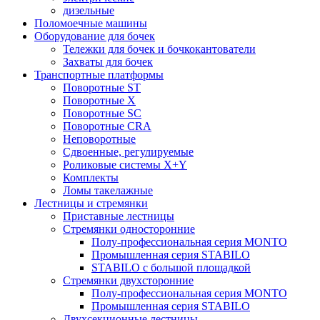
дизельные
Поломоечные машины
Оборудование для бочек
Тележки для бочек и бочкокантователи
Захваты для бочек
Транспортные платформы
Поворотные ST
Поворотные X
Поворотные SC
Поворотные CRA
Неповоротные
Сдвоенные, регулируемые
Роликовые системы X+Y
Комплекты
Ломы такелажные
Лестницы и стремянки
Приставные лестницы
Стремянки односторонние
Полу-профессиональная серия MONTO
Промышленная серия STABILO
STABILO с большой площадкой
Стремянки двухсторонние
Полу-профессиональная серия MONTO
Промышленная серия STABILO
Двухсекционные лестницы