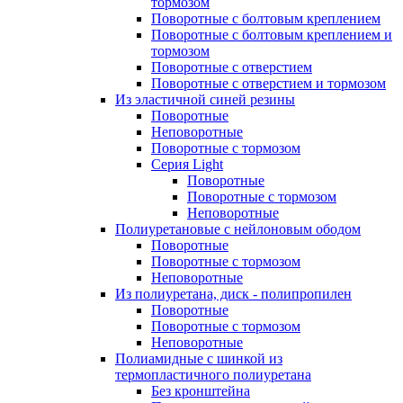
тормозом
Поворотные с болтовым креплением
Поворотные с болтовым креплением и
тормозом
Поворотные с отверстием
Поворотные с отверстием и тормозом
Из эластичной синей резины
Поворотные
Неповоротные
Поворотные с тормозом
Серия Light
Поворотные
Поворотные с тормозом
Неповоротные
Полиуретановые с нейлоновым ободом
Поворотные
Поворотные с тормозом
Неповоротные
Из полиуретана, диск - полипропилен
Поворотные
Поворотные с тормозом
Неповоротные
Полиамидные с шинкой из
термопластичного полиуретана
Без кронштейна