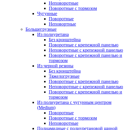
Неповоротные
Поворотные с тормозом
Чугунные
Поворотные
Неповортные
Большегрузные
Из полиуретана
Без кронштейна
Поворотные с крепежной панелью
Неповоротные с крепежной панелью
Поворотные с крепежной панелью и
тормозом
Из черной резины
Без кронштейна
Тяжелогрузные
Поворотные с крепежной панелью
Неповоротные с крепежной панелью
Поворотные с крепежной панелью и
тормозом
Из полиуретана с чугунным центром
(Medium)
Поворотные
Поворотные с тормозом
Неповоротные
Полиамидные с полиуретановой шиной