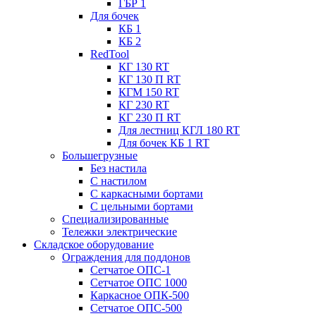
ГБР 1
Для бочек
КБ 1
КБ 2
RedTool
КГ 130 RT
КГ 130 П RT
КГМ 150 RT
КГ 230 RT
КГ 230 П RT
Для лестниц КГЛ 180 RT
Для бочек КБ 1 RT
Большегрузные
Без настила
С настилом
С каркасными бортами
С цельными бортами
Специализированные
Тележки электрические
Складское оборудование
Ограждения для поддонов
Сетчатое ОПС-1
Сетчатое ОПС 1000
Каркасное ОПК-500
Сетчатое ОПС-500