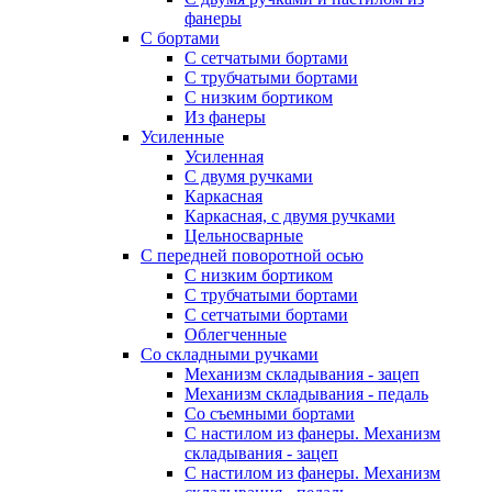
фанеры
С бортами
С сетчатыми бортами
С трубчатыми бортами
С низким бортиком
Из фанеры
Усиленные
Усиленная
С двумя ручками
Каркасная
Каркасная, с двумя ручками
Цельносварные
С передней поворотной осью
С низким бортиком
С трубчатыми бортами
С сетчатыми бортами
Облегченные
Со складными ручками
Механизм складывания - зацеп
Механизм складывания - педаль
Cо съемными бортами
С настилом из фанеры. Механизм
складывания - зацеп
С настилом из фанеры. Механизм