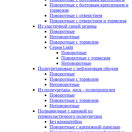
Поворотные с болтовым креплением и
тормозом
Поворотные с отверстием
Поворотные с отверстием и тормозом
Из эластичной синей резины
Поворотные
Неповоротные
Поворотные с тормозом
Серия Light
Поворотные
Поворотные с тормозом
Неповоротные
Полиуретановые с нейлоновым ободом
Поворотные
Поворотные с тормозом
Неповоротные
Из полиуретана, диск - полипропилен
Поворотные
Поворотные с тормозом
Неповоротные
Полиамидные с шинкой из
термопластичного полиуретана
Без кронштейна
Поворотные с крепежной панелью