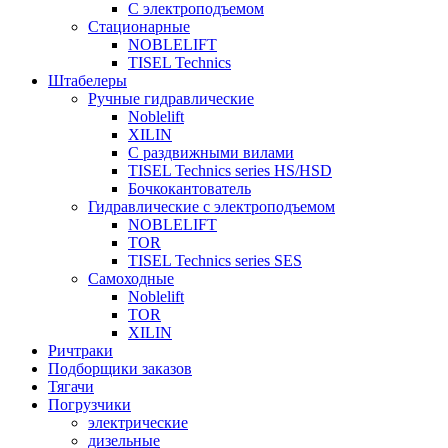
С электроподъемом
Стационарные
NOBLELIFT
TISEL Technics
Штабелеры
Ручные гидравлические
Noblelift
XILIN
С раздвижными вилами
TISEL Technics series HS/HSD
Бочкокантователь
Гидравлические с электроподъемом
NOBLELIFT
TOR
TISEL Technics series SES
Самоходные
Noblelift
TOR
XILIN
Ричтраки
Подборщики заказов
Тягачи
Погрузчики
электрические
дизельные