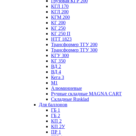
Грузовая КГР 200
КГЛ 170
КГЛ 200
КГМ 200
КГ 200
КГ 250
КГ 250 П
НТТ 1823
Трансформер ТГУ 200
Трансформер ТГУ 300
КГУ 300
КГ 350
ВД 2
ВД 4
Кега 3
М1
Алюминиевые
Ручные складные MAGNA CART
Складные Rusklad
Для баллонов
ГБ 1
ГБ 2
КП 2
КП 2У
ПР 1