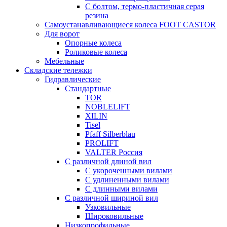
С болтом, термо-пластичная серая
резина
Самоустанавливающиеся колеса FOOT CASTOR
Для ворот
Опорные колеса
Роликовые колеса
Мебельные
Складские тележки
Гидравлические
Стандартные
TOR
NOBLELIFT
XILIN
Tisel
Pfaff Silberblau
PROLIFT
VALTER Россия
С различной длиной вил
С укороченными вилами
С удлиненными вилами
С длинными вилами
С различной шириной вил
Узковильные
Широковильные
Низкопрофильные