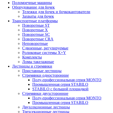
Поломоечные машины
Оборудование для бочек
Тележки для бочек и бочкокантователи
Захваты для бочек
Транспортные платформы
Поворотные ST
Поворотные X
Поворотные SC
Поворотные CRA
Неповоротные
Сдвоенные, регулируемые
Роликовые системы X+Y
Комплекты
Ломы такелажные
Лестницы и стремянки
Приставные лестницы
Стремянки односторонние
Полу-профессиональная серия MONTO
Промышленная серия STABILO
STABILO с большой площадкой
Стремянки двухсторонние
Полу-профессиональная серия MONTO
Промышленная серия STABILO
Двухсекционные лестницы
Трехсекционные лестницы