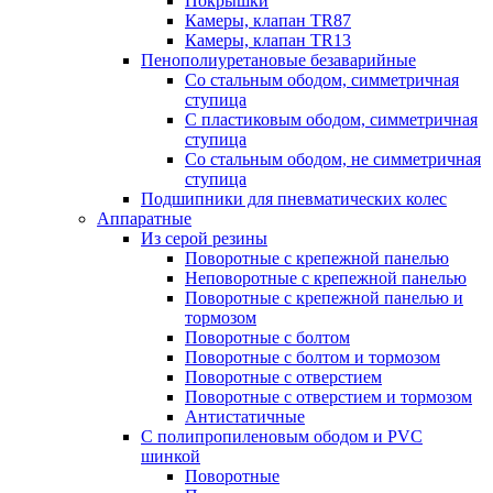
Покрышки
Камеры, клапан TR87
Камеры, клапан TR13
Пенополиуретановые безаварийные
Со стальным ободом, симметричная
ступица
С пластиковым ободом, симметричная
ступица
Со стальным ободом, не симметричная
ступица
Подшипники для пневматических колес
Аппаратные
Из серой резины
Поворотные с крепежной панелью
Неповоротные с крепежной панелью
Поворотные с крепежной панелью и
тормозом
Поворотные с болтом
Поворотные с болтом и тормозом
Поворотные с отверстием
Поворотные с отверстием и тормозом
Антистатичные
С полипропиленовым ободом и PVC
шинкой
Поворотные