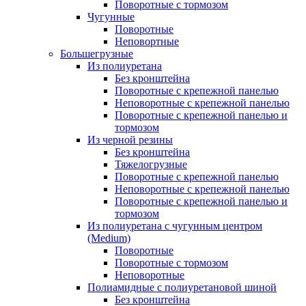
Поворотные с тормозом
Чугунные
Поворотные
Неповортные
Большегрузные
Из полиуретана
Без кронштейна
Поворотные с крепежной панелью
Неповоротные с крепежной панелью
Поворотные с крепежной панелью и
тормозом
Из черной резины
Без кронштейна
Тяжелогрузные
Поворотные с крепежной панелью
Неповоротные с крепежной панелью
Поворотные с крепежной панелью и
тормозом
Из полиуретана с чугунным центром
(Medium)
Поворотные
Поворотные с тормозом
Неповоротные
Полиамидные с полиуретановой шиной
Без кронштейна