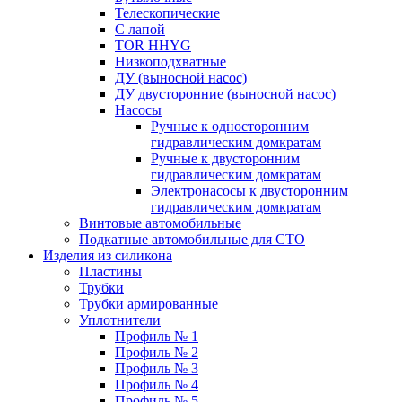
Телескопические
С лапой
TOR HHYG
Низкоподхватные
ДУ (выносной насос)
ДУ двусторонние (выносной насос)
Насосы
Ручные к односторонним
гидравлическим домкратам
Ручные к двусторонним
гидравлическим домкратам
Электронасосы к двусторонним
гидравлическим домкратам
Винтовые автомобильные
Подкатные автомобильные для СТО
Изделия из силикона
Пластины
Трубки
Трубки армированные
Уплотнители
Профиль № 1
Профиль № 2
Профиль № 3
Профиль № 4
Профиль № 5