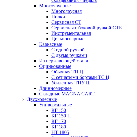
складывания - педаль
Многоярусные
Многоярусная
Полки
Сервисная СТ
Сервисная с боковой ручкой СТБ
Инструментальная
Цельносварные
Каркасные
С одной ручкой
С двумя ручками
Из нержавеющей стали
Оцинкованные
Обычная ТП Ц
С сетчатыми бортами ТС Ц
Усиленная ТПУ Ц
Длинномерные
Складные MAGNA CART
Двухколесные
Универсальные
КГ 150
КГ 150 П
КГ 170
КГ 180
НТ 1805