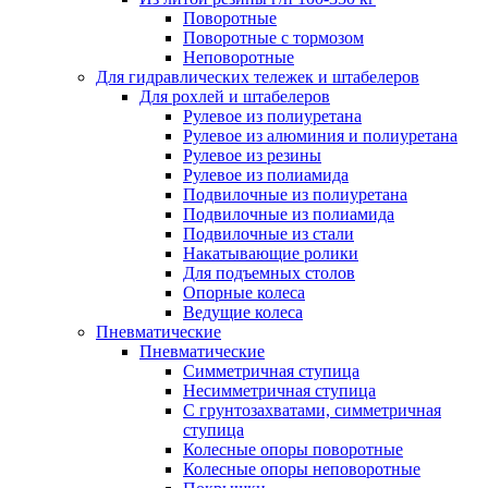
Поворотные
Поворотные с тормозом
Неповоротные
Для гидравлических тележек и штабелеров
Для рохлей и штабелеров
Рулевое из полиуретана
Рулевое из алюминия и полиуретана
Рулевое из резины
Рулевое из полиамида
Подвилочные из полиуретана
Подвилочные из полиамида
Подвилочные из стали
Накатывающие ролики
Для подъемных столов
Опорные колеса
Ведущие колеса
Пневматические
Пневматические
Симметричная ступица
Несимметричная ступица
С грунтозахватами, симметричная
ступица
Колесные опоры поворотные
Колесные опоры неповоротные