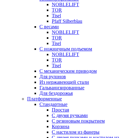
NOBLELIFT
TOR
Tisel
Pfaff Silberblau
С весами
NOBLELIFT
TOR
Tisel
С ножничным подъемом
NOBLELIFT
TOR
Tisel
С механическим приводом
Для рулонов
Из нержавеющей стали
Гальванизированные
Для бездорожья
Платформенные
Стандартные
Простая
С двумя ручками
С резиновым покрытием
Корзина
С настилом из фанеры
С двумя ручками и настилом из