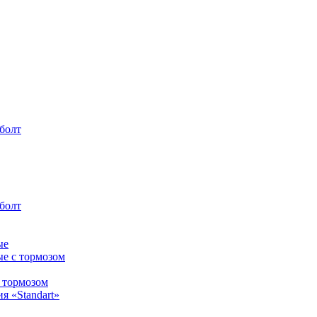
болт
болт
ые
ые с тормозом
с тормозом
я «Standart»