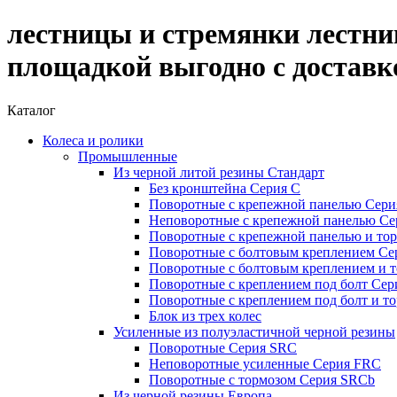
лестницы и стремянки лестни
площадкой выгодно с доставк
Каталог
Колеса и ролики
Промышленные
Из черной литой резины Стандарт
Без кронштейна Серия С
Поворотные с крепежной панелью Сери
Неповоротные с крепежной панелью Се
Поворотные с крепежной панелью и то
Поворотные с болтовым креплением Се
Поворотные с болтовым креплением и т
Поворотные с креплением под болт Сер
Поворотные с креплением под болт и т
Блок из трех колес
Усиленные из полуэластичной черной резины
Поворотные Серия SRC
Неповоротные усиленные Серия FRC
Поворотные с тормозом Серия SRCb
Из черной резины Европа