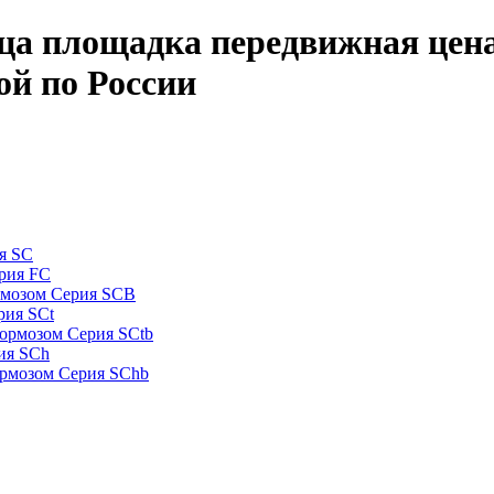
ца площадка передвижная цен
ой по России
я SC
рия FC
рмозом Серия SCB
рия SCt
ормозом Серия SCtb
ия SCh
ормозом Серия SChb