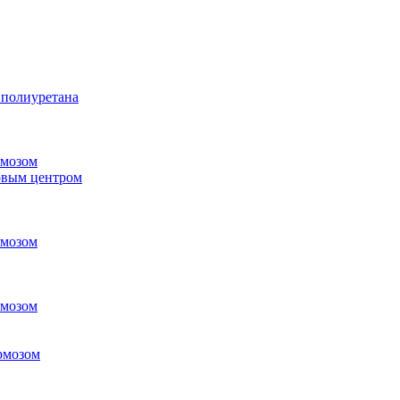
 полиуретана
рмозом
овым центром
рмозом
рмозом
рмозом