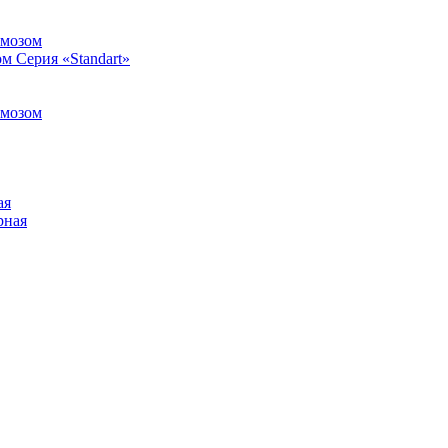
рмозом
м Серия «Standart»
рмозом
ая
рная