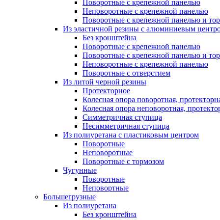
Поворотные с крепежной панелью
Неповоротные с крепежной панелью
Поворотные с крепежной панелью и то
Из эластичной резины с алюминиевым центро
Без кронштейна
Поворотные с крепежной панелью
Поворотные с крепежной панелью и то
Неповоротные с крепежной панелью
Поворотные с отверстием
Из литой черной резины
Протекторное
Колесная опора поворотная, протекторн
Колесная опора неповоротная, протекто
Симметричная ступица
Несимметричная ступица
Из полиуретана с пластиковым центром
Поворотные
Неповоротные
Поворотные с тормозом
Чугунные
Поворотные
Неповортные
Большегрузные
Из полиуретана
Без кронштейна