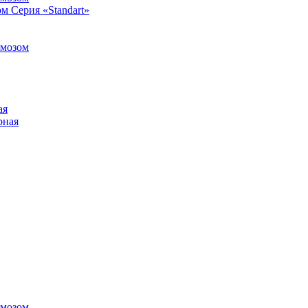
м Серия «Standart»
рмозом
ая
рная
рмозом