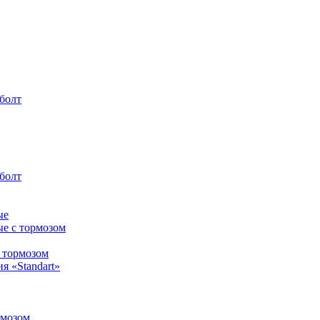
болт
болт
ые
ые с тормозом
с тормозом
я «Standart»
рмозом