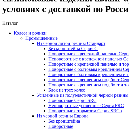
условиях с доставкой по Росс
Каталог
Колеса и ролики
Промышленные
Из черной литой резины Стандарт
Без кронштейна Серия С
Поворотные с крепежной панелью Сери
Неповоротные с крепежной панелью Се
Поворотные с крепежной панелью и то
Поворотные с болтовым креплением Се
Поворотные с болтовым креплением и т
Поворотные с креплением под болт Сер
Поворотные с креплением под болт и т
Блок из трех колес
Усиленные из полуэластичной черной резины
Поворотные Серия SRC
Неповоротные усиленные Серия FRC
Поворотные с тормозом Серия SRCb
Из черной резины Европа
Без кронштейна
Поворотные