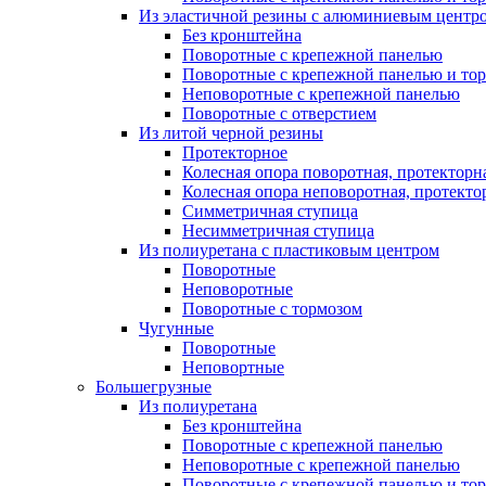
Из эластичной резины с алюминиевым центро
Без кронштейна
Поворотные с крепежной панелью
Поворотные с крепежной панелью и то
Неповоротные с крепежной панелью
Поворотные с отверстием
Из литой черной резины
Протекторное
Колесная опора поворотная, протекторн
Колесная опора неповоротная, протекто
Симметричная ступица
Несимметричная ступица
Из полиуретана с пластиковым центром
Поворотные
Неповоротные
Поворотные с тормозом
Чугунные
Поворотные
Неповортные
Большегрузные
Из полиуретана
Без кронштейна
Поворотные с крепежной панелью
Неповоротные с крепежной панелью
Поворотные с крепежной панелью и то