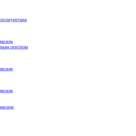
 полиуретана
рмозом
овым центром
рмозом
рмозом
рмозом