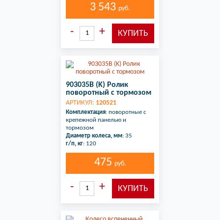
3 543
руб.
903035B (K) Ролик
поворотный с тормозом
АРТИКУЛ:
120521
Комплектация
: поворотные с
крепежной панелью и
тормозом
Диаметр колеса, мм
: 35
г/п, кг
: 120
475
руб.